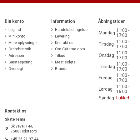
Din konto
Information
Åbningstider
Log ind
Handelsbetingelser
11:00 -
Mandag
17:00
Min konto
Levering
11:00 -
Mine oplysninger
Kontakt os
Tirsdag
17:00
Ordrehistorik
Om Skitema.com
11:00 -
Onsdag
Adresser
Tilbud
17:00
Gæstesporing
Mest solgte
11:00 -
Torsdag
Oversigt
Brands
17:00
11:00 -
Fredag
17:00
11:00 -
Lørdag
16:00
Søndag
Lukket
Kontakt os
SkateTema
Skivevej 144,
7500 Holstebro
+45 26 21 97 44