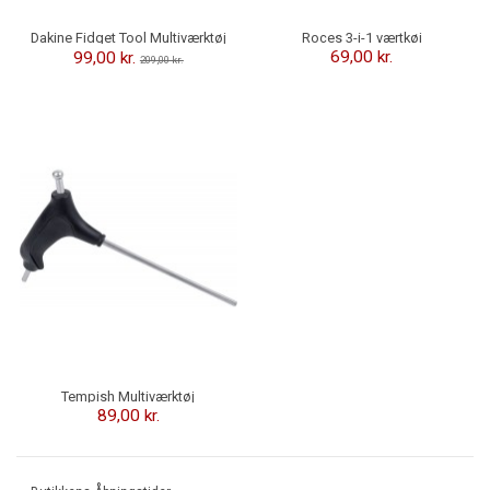
Roces 3-i-1 værtkøj
Dakine Fidget Tool Multiværktøj
- Lomme Format
69,00 kr.
99,00 kr.
209,00 kr.
Tempish Multiværktøj
89,00 kr.