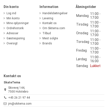
Din konto
Information
Åbningstider
Log ind
Handelsbetingelser
11:00 -
Mandag
17:00
Min konto
Levering
11:00 -
Mine oplysninger
Kontakt os
Tirsdag
17:00
Ordrehistorik
Om Skitema.com
11:00 -
Onsdag
Adresser
Tilbud
17:00
Gæstesporing
Mest solgte
11:00 -
Torsdag
Oversigt
Brands
17:00
11:00 -
Fredag
17:00
11:00 -
Lørdag
16:00
Søndag
Lukket
Kontakt os
SkateTema
Skivevej 144,
7500 Holstebro
+45 26 21 97 44
jm@skitema.com