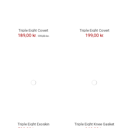
Triple Eight Covert
Triple Eight Covert
Knæbeskyttere - Sort
Knæbeskyttere - Sunset
189,00 kr.
199,00 kr.
199,00 kr.
-20,00 kr.
Triple Eight Exoskin
Triple Eight Knee Gasket