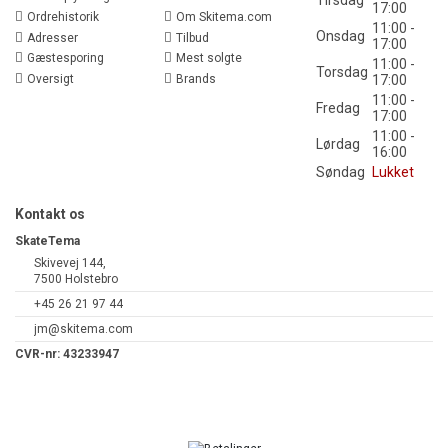
Tirsdag
17:00
Ordrehistorik
Om Skitema.com
11:00 -
Onsdag
Adresser
Tilbud
17:00
Gæstesporing
Mest solgte
11:00 -
Torsdag
Oversigt
Brands
17:00
11:00 -
Fredag
17:00
11:00 -
Lørdag
16:00
Søndag
Lukket
Kontakt os
SkateTema
Skivevej 144,
7500 Holstebro
+45 26 21 97 44
jm@skitema.com
CVR-nr: 43233947