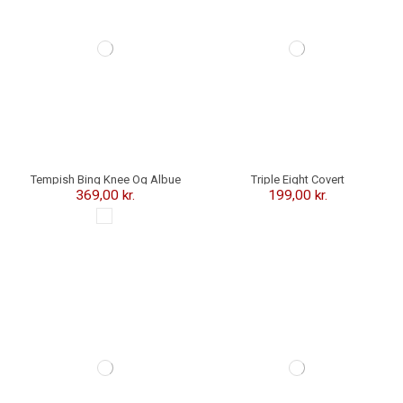
Tempish Bing Knee Og Albue
Triple Eight Covert
Sleeves Beskyttelsessæt
Knæbeskyttere - Moxi
369,00 kr.
199,00 kr.
-10,00 kr.