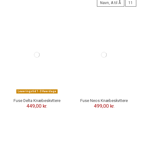
Navn, A til Å
11
Leveringstid 1-3 Hverdage
Fuse Delta Knæbeskyttere
Fuse Neos Knæbeskyttere
449,00 kr.
499,00 kr.