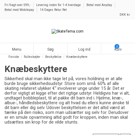
Fri fragt over 599,-
Levering inden for 1-4 hverdage
Betal med Anyday
Betal med Mobilepay
14 Dages Retur Ret
DKK kr.
0
Menu
Søg
Log ind
Kurv
Forside
Rulleskøjter
Beskyttelse
Knæbeskyttere
Knæbeskyttere
Sikkerhed skal man ikke tage let på, vores holdning er at alle
burde bruge sikkerhedsudstyr. Store som små. 60% af alle
skating relateret ulykker €“ involverer unge under 15 år. Det er
derfor vigtigt at kigge efter det rigtige udstyr. Heldigvis har vi alt,
undtaget bobbleplast, til at pakke dit barn ind i. Hjelme, knæ-,
albue-, håndledsbeskyttere og alt hvad du ellers kunne ønske til
dit barn eller dig selv. Udover beskyttelsen er det altid værd at
tænke på den risiko, som man udsætter sig selv for. Derudover
er en smule opvarmning altid godt for kroppen, inden man skal
udsættes sin krop for de vilde stunts.