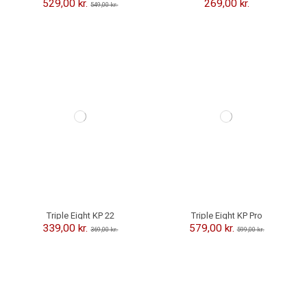
Knæbeskyttere
529,00 kr.
269,00 kr.
549,00 kr.
-30,00 kr.
-20,00 kr.
Triple Eight KP 22
Triple Eight KP Pro
Knæbeskyttere
Knæbeskyttere
339,00 kr.
579,00 kr.
369,00 kr.
599,00 kr.
-10,00 kr.