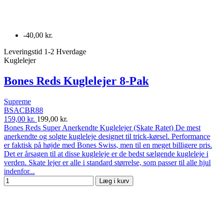
-40,00 kr.
Leveringstid 1-2 Hverdage
Kuglelejer
Bones Reds Kuglelejer 8-Pak
Supreme
BSACBR88
159,00 kr.
199,00 kr.
Bones Reds Super Anerkendte Kuglelejer (Skate Ratet) De mest
anerkendte og solgte kugleleje designet til trick-kørsel. Performance
er faktisk på højde med Bones Swiss, men til en meget billigere pris.
Det er årsagen til at disse kugleleje er de bedst sælgende kugleleje i
verden. Skate lejer er alle i standard størrelse, som passer til alle hjul
indenfor...
Læg i kurv