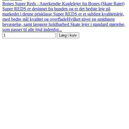
Bones Super Reds - Anerkendte Kuglelejer fra Bones (Skate Ratet)
Super REDS er designet fra bunden og er det bedste leje på
markedet i denne prisklasse Super REDS er et sublimt kvalitetsleje,
med bedre stål kvalitet og overfladeHvilket giver en smidigere
bevægelse, samt længere holdbarhed Skate lejer i standard størrelse,
som passer til alle hjul indenfor...
Læg i kurv