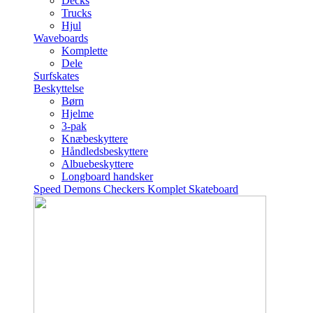
Decks
Trucks
Hjul
Waveboards
Komplette
Dele
Surfskates
Beskyttelse
Børn
Hjelme
3-pak
Knæbeskyttere
Håndledsbeskyttere
Albuebeskyttere
Longboard handsker
Speed Demons Checkers Komplet Skateboard