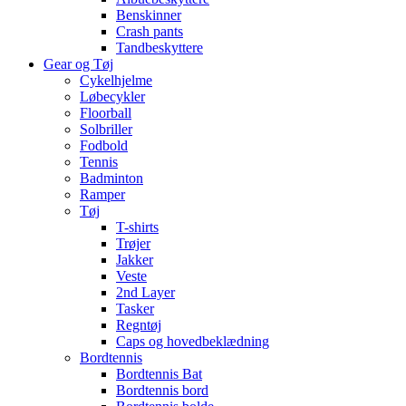
Benskinner
Crash pants
Tandbeskyttere
Gear og Tøj
Cykelhjelme
Løbecykler
Floorball
Solbriller
Fodbold
Tennis
Badminton
Ramper
Tøj
T-shirts
Trøjer
Jakker
Veste
2nd Layer
Tasker
Regntøj
Caps og hovedbeklædning
Bordtennis
Bordtennis Bat
Bordtennis bord