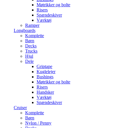
Møtrikker og bolte
Risers
Spændeskiver
Værktøj
Ramper
Longboards
Komplette
Børn
Decks
Trucks
Hjul
Dele
Griptape
Kuglelejer
Bushings
Møtrikker og bolte
Risers
Handsker
Værktøj
Spændeskiver
Cruiser
Komplette
Børn
Nylon / Penny