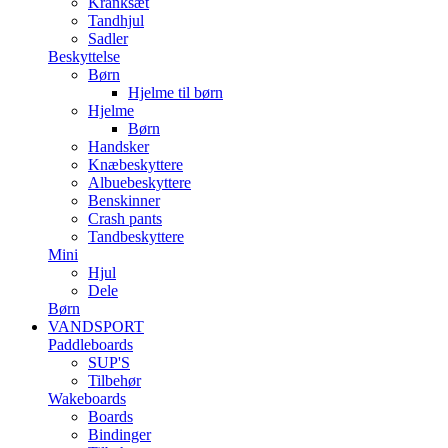
Kranksæt
Tandhjul
Sadler
Beskyttelse
Børn
Hjelme til børn
Hjelme
Børn
Handsker
Knæbeskyttere
Albuebeskyttere
Benskinner
Crash pants
Tandbeskyttere
Mini
Hjul
Dele
Børn
VANDSPORT
Paddleboards
SUP'S
Tilbehør
Wakeboards
Boards
Bindinger