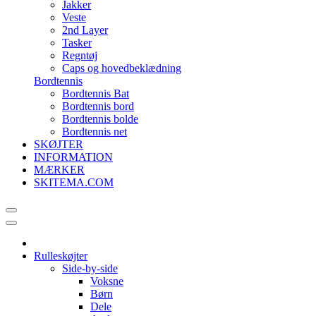
Jakker
Veste
2nd Layer
Tasker
Regntøj
Caps og hovedbeklædning
Bordtennis
Bordtennis Bat
Bordtennis bord
Bordtennis bolde
Bordtennis net
SKØJTER
INFORMATION
MÆRKER
SKITEMA.COM
Rulleskøjter
Side-by-side
Voksne
Børn
Dele