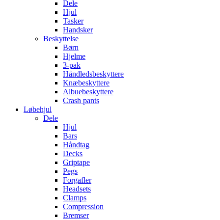
Dele
Hjul
Tasker
Handsker
Beskyttelse
Børn
Hjelme
3-pak
Håndledsbeskyttere
Knæbeskyttere
Albuebeskyttere
Crash pants
Løbehjul
Dele
Hjul
Bars
Håndtag
Decks
Griptape
Pegs
Forgafler
Headsets
Clamps
Compression
Bremser