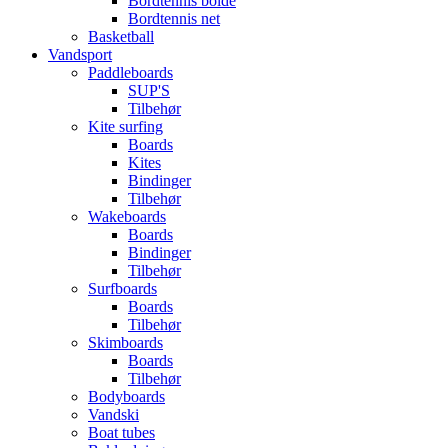
Bordtennis bolde
Bordtennis net
Basketball
Vandsport
Paddleboards
SUP'S
Tilbehør
Kite surfing
Boards
Kites
Bindinger
Tilbehør
Wakeboards
Boards
Bindinger
Tilbehør
Surfboards
Boards
Tilbehør
Skimboards
Boards
Tilbehør
Bodyboards
Vandski
Boat tubes