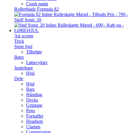
Crash pants
Rollerblade Formula 82
Stuff Sonic 20
LØBEHJUL
Air scoots
Trick
Store hjul
Tilbehør
Børn
Løbecykler
Justerbare
Hjul
Dele
Hjul
Bars
Håndtag
Decks
Griptape
Pegs
Forgafler
Headsets
Clamps
Compression