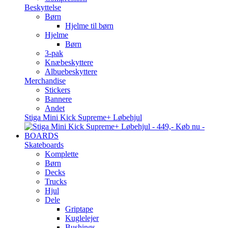
Beskyttelse
Børn
Hjelme til børn
Hjelme
Børn
3-pak
Knæbeskyttere
Albuebeskyttere
Merchandise
Stickers
Bannere
Andet
Stiga Mini Kick Supreme+ Løbehjul
BOARDS
Skateboards
Komplette
Børn
Decks
Trucks
Hjul
Dele
Griptape
Kuglelejer
Bushings