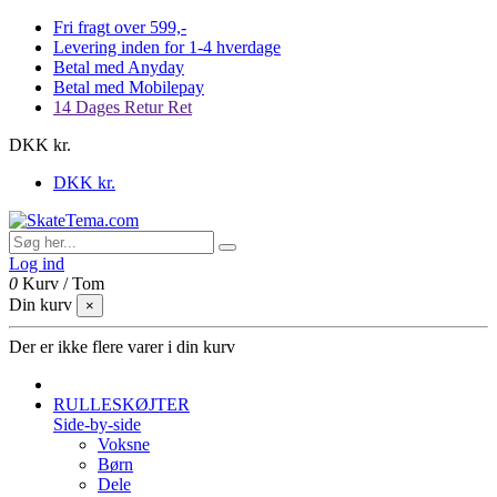
Fri fragt over 599,-
Levering inden for 1-4 hverdage
Betal med Anyday
Betal med Mobilepay
14 Dages Retur Ret
DKK kr.
DKK kr.
Log ind
0
Kurv
/
Tom
Din kurv
×
Der er ikke flere varer i din kurv
RULLESKØJTER
Side-by-side
Voksne
Børn
Dele