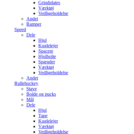
Grindplates
Værktøj
Vedligeholdelse
Andet
Ramper
Speed
Dele
Hjul
Kuglelejer
Spacere
Hjulbolte
Spænder
Værktøj
Vedligeholdelse
Andet
Rullehockey
Stave
Bolde og pucks
Mål
Dele
Hjul
Tape
Kuglelejer
Værktøj
Vedligeholdelse