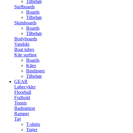
Tilbehør
Surfboards
Boards
Tilbehør
Skimboards
Boards
Tilbehør
Bodyboards
Vandski
Boat tubes
Kite surfing
Boards
Kites
Bindinger
Tilbehør
GEAR
Løbecykler
Floorball
Fodbold
Tennis
Badminton
Ramper
Tøj
T-shirts
Trøjer