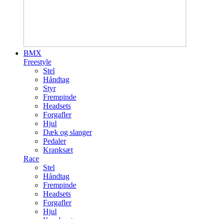
BMX
Freestyle
Stel
Håndtag
Styr
Frempinde
Headsets
Forgafler
Hjul
Dæk og slanger
Pedaler
Kranksæt
Race
Stel
Håndtag
Frempinde
Headsets
Forgafler
Hjul