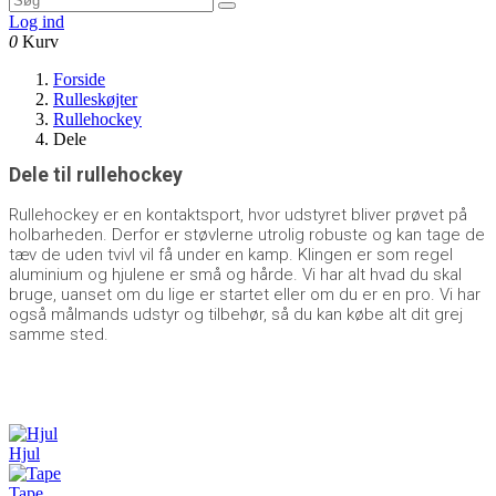
Log ind
0
Kurv
Forside
Rulleskøjter
Rullehockey
Dele
Dele til rullehockey
Rullehockey er en kontaktsport, hvor udstyret bliver prøvet på
holbarheden. Derfor er støvlerne utrolig robuste og kan tage de
tæv de uden tvivl vil få under en kamp. Klingen er som regel
aluminium og hjulene er små og hårde. Vi har alt hvad du skal
bruge, uanset om du lige er startet eller om du er en pro. Vi har
også målmands udstyr og tilbehør, så du kan købe alt dit grej
samme sted.
Hjul
Tape