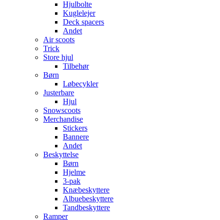
Hjulbolte
Kuglelejer
Deck spacers
Andet
Air scoots
Trick
Store hjul
Tilbehør
Børn
Løbecykler
Justerbare
Hjul
Snowscoots
Merchandise
Stickers
Bannere
Andet
Beskyttelse
Børn
Hjelme
3-pak
Knæbeskyttere
Albuebeskyttere
Tandbeskyttere
Ramper