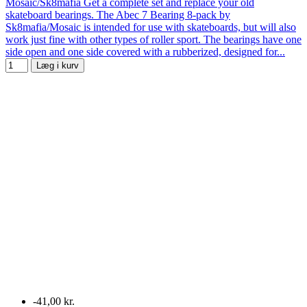
Mosaic/Sk8mafia Get a complete set and replace your old
skateboard bearings. The Abec 7 Bearing 8-pack by
Sk8mafia/Mosaic is intended for use with skateboards, but will also
work just fine with other types of roller sport. The bearings have one
side open and one side covered with a rubberized, designed for...
Læg i kurv
-41,00 kr.