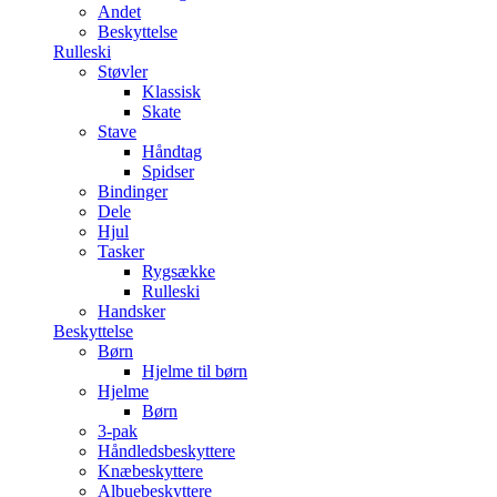
Andet
Beskyttelse
Rulleski
Støvler
Klassisk
Skate
Stave
Håndtag
Spidser
Bindinger
Dele
Hjul
Tasker
Rygsække
Rulleski
Handsker
Beskyttelse
Børn
Hjelme til børn
Hjelme
Børn
3-pak
Håndledsbeskyttere
Knæbeskyttere
Albuebeskyttere