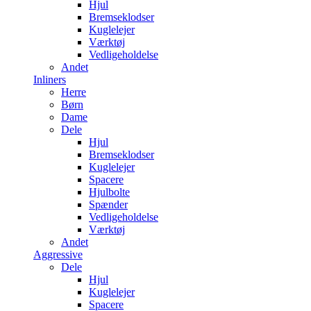
Hjul
Bremseklodser
Kuglelejer
Værktøj
Vedligeholdelse
Andet
Inliners
Herre
Børn
Dame
Dele
Hjul
Bremseklodser
Kuglelejer
Spacere
Hjulbolte
Spænder
Vedligeholdelse
Værktøj
Andet
Aggressive
Dele
Hjul
Kuglelejer
Spacere