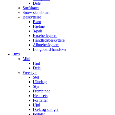
Dele
Surfskates
Snow skateboard
Beskyttelse
Børn
Hjelme
3-pak
Knæbeskyttere
Håndledsbeskyttere
Albuebeskyttere
Longboard handsker
Bmx
Mini
Hjul
Dele
Freestyle
Stel
Håndtag
Styr
Frempinde
Headsets
Forgafler
Hjul
Dæk og slanger
Pedaler