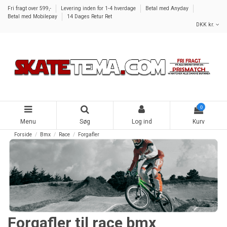
Fri fragt over 599,-
Levering inden for 1-4 hverdage
Betal med Anyday
Betal med Mobilepay
14 Dages Retur Ret
DKK kr.
0
Menu
Søg
Log ind
Kurv
Forside
Bmx
Race
Forgafler
Forgafler til race bmx