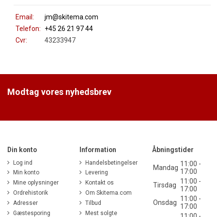
Email:
jm@skitema.com
Telefon:
+45 26 21 97 44
Cvr:
43233947
Modtag vores nyhedsbrev
Din konto
Information
Åbningstider
Log ind
Handelsbetingelser
11:00 -
Mandag
17:00
Min konto
Levering
11:00 -
Mine oplysninger
Kontakt os
Tirsdag
17:00
Ordrehistorik
Om Skitema.com
11:00 -
Onsdag
Adresser
Tilbud
17:00
Gæstesporing
Mest solgte
11:00 -