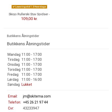
Leveringstid 1-3 Hverdage
Skigo Rullerski Stav Spidser -
Exchangable
109,00 kr.
Butikkens Åbningstider
Butikkens Åbningstider
Mandag
11:00 - 17:00
Tirsdag
11:00 - 17:00
Onsdag
11:00 - 17:00
Torsdag
11:00 - 17:00
Fredag
11:00 - 17:00
Lørdag
11:00 - 16:00
Søndag
Lukket
Email:
jm@skitema.com
Telefon:
+45 26 21 97 44
Cvr:
43233947