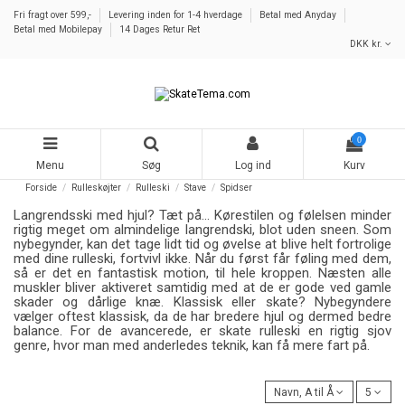
Fri fragt over 599,-
Levering inden for 1-4 hverdage
Betal med Anyday
Betal med Mobilepay
14 Dages Retur Ret
DKK kr.
0
Menu
Søg
Log ind
Kurv
Forside
Rulleskøjter
Rulleski
Stave
Spidser
Langrendsski med hjul? Tæt på... Kørestilen og følelsen minder
rigtig meget om almindelige langrendski, blot uden sneen. Som
nybegynder, kan det tage lidt tid og øvelse at blive helt fortrolige
med dine rulleski, fortvivl ikke. Når du først får føling med dem,
så er det en fantastisk motion, til hele kroppen. Næsten alle
muskler bliver aktiveret samtidig med at de er gode ved gamle
skader og dårlige knæ. Klassisk eller skate? Nybegyndere
vælger oftest klassisk, da de har bredere hjul og dermed bedre
balance. For de avancerede, er skate rulleski en rigtig sjov
genre, hvor man med anderledes teknik, kan få mere fart på.
Navn, A til Å
5