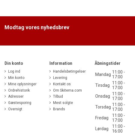
Modtag vores nyhedsbrev
Din konto
Information
Åbningstider
Log ind
Handelsbetingelser
11:00 -
Mandag
17:00
Min konto
Levering
11:00 -
Mine oplysninger
Kontakt os
Tirsdag
17:00
Ordrehistorik
Om Skitema.com
11:00 -
Onsdag
Adresser
Tilbud
17:00
Gæstesporing
Mest solgte
11:00 -
Torsdag
Oversigt
Brands
17:00
11:00 -
Fredag
17:00
11:00 -
Lørdag
16:00