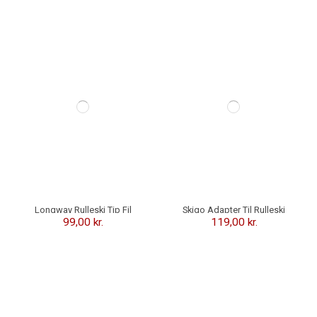
Longway Rulleski Tip Fil
Skigo Adapter Til Rulleski
Trinse / Basket
99,00 kr.
119,00 kr.