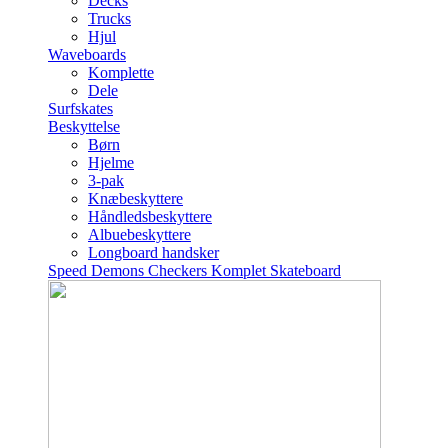
Decks
Trucks
Hjul
Waveboards
Komplette
Dele
Surfskates
Beskyttelse
Børn
Hjelme
3-pak
Knæbeskyttere
Håndledsbeskyttere
Albuebeskyttere
Longboard handsker
Speed Demons Checkers Komplet Skateboard