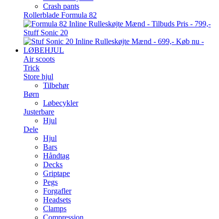
Crash pants
Rollerblade Formula 82
Stuff Sonic 20
LØBEHJUL
Air scoots
Trick
Store hjul
Tilbehør
Børn
Løbecykler
Justerbare
Hjul
Dele
Hjul
Bars
Håndtag
Decks
Griptape
Pegs
Forgafler
Headsets
Clamps
Compression