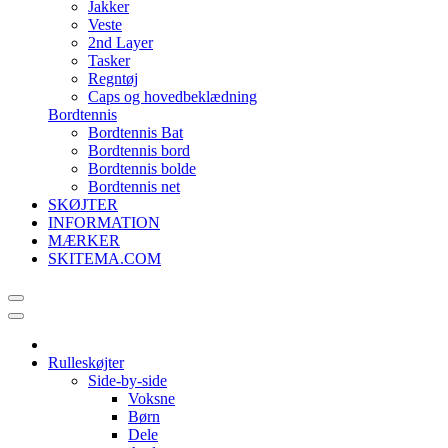
Jakker
Veste
2nd Layer
Tasker
Regntøj
Caps og hovedbeklædning
Bordtennis
Bordtennis Bat
Bordtennis bord
Bordtennis bolde
Bordtennis net
SKØJTER
INFORMATION
MÆRKER
SKITEMA.COM
Rulleskøjter
Side-by-side
Voksne
Børn
Dele