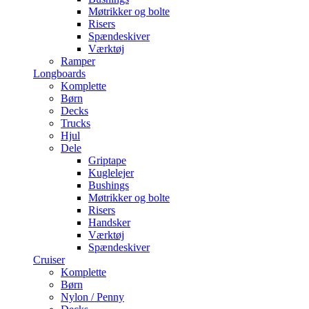
Møtrikker og bolte
Risers
Spændeskiver
Værktøj
Ramper
Longboards
Komplette
Børn
Decks
Trucks
Hjul
Dele
Griptape
Kuglelejer
Bushings
Møtrikker og bolte
Risers
Handsker
Værktøj
Spændeskiver
Cruiser
Komplette
Børn
Nylon / Penny