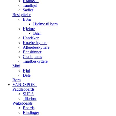
Kranksæt
Tandhjul
Sadler
Beskyttelse
Børn
Hjelme til børn
Hjelme
Børn
Handsker
Knæbeskyttere
Albuebeskyttere
Benskinner
Crash pants
Tandbeskyttere
Mini
Hjul
Dele
Børn
VANDSPORT
Paddleboards
SUP'S
Tilbehør
Wakeboards
Boards
Bindinger