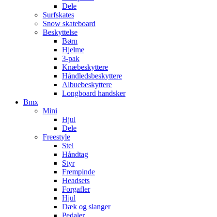
Dele
Surfskates
Snow skateboard
Beskyttelse
Børn
Hjelme
3-pak
Knæbeskyttere
Håndledsbeskyttere
Albuebeskyttere
Longboard handsker
Bmx
Mini
Hjul
Dele
Freestyle
Stel
Håndtag
Styr
Frempinde
Headsets
Forgafler
Hjul
Dæk og slanger
Pedaler