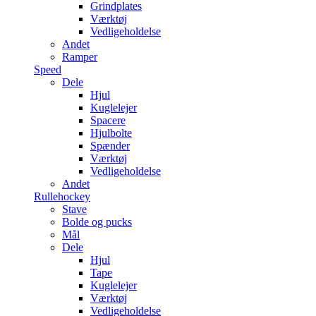
Grindplates
Værktøj
Vedligeholdelse
Andet
Ramper
Speed
Dele
Hjul
Kuglelejer
Spacere
Hjulbolte
Spænder
Værktøj
Vedligeholdelse
Andet
Rullehockey
Stave
Bolde og pucks
Mål
Dele
Hjul
Tape
Kuglelejer
Værktøj
Vedligeholdelse