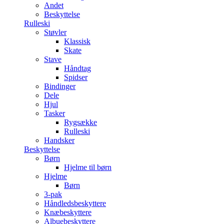
Andet
Beskyttelse
Rulleski
Støvler
Klassisk
Skate
Stave
Håndtag
Spidser
Bindinger
Dele
Hjul
Tasker
Rygsække
Rulleski
Handsker
Beskyttelse
Børn
Hjelme til børn
Hjelme
Børn
3-pak
Håndledsbeskyttere
Knæbeskyttere
Albuebeskyttere