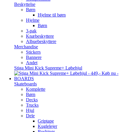
Beskyttelse
Børn
Hjelme til børn
Hjelme
Børn
3-pak
Knæbeskyttere
Albuebeskyttere
Merchandise
Stickers
Bannere
Andet
Stiga Mini Kick Supreme+ Løbehjul
BOARDS
Skateboards
Komplette
Børn
Decks
Trucks
Hjul
Dele
Griptape
Kuglelejer
Bushings