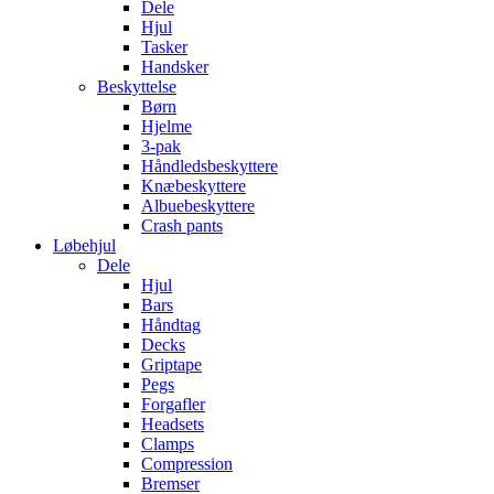
Dele
Hjul
Tasker
Handsker
Beskyttelse
Børn
Hjelme
3-pak
Håndledsbeskyttere
Knæbeskyttere
Albuebeskyttere
Crash pants
Løbehjul
Dele
Hjul
Bars
Håndtag
Decks
Griptape
Pegs
Forgafler
Headsets
Clamps
Compression
Bremser