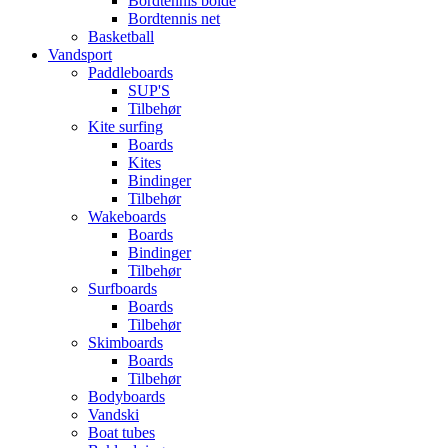
Bordtennis bolde
Bordtennis net
Basketball
Vandsport
Paddleboards
SUP'S
Tilbehør
Kite surfing
Boards
Kites
Bindinger
Tilbehør
Wakeboards
Boards
Bindinger
Tilbehør
Surfboards
Boards
Tilbehør
Skimboards
Boards
Tilbehør
Bodyboards
Vandski
Boat tubes