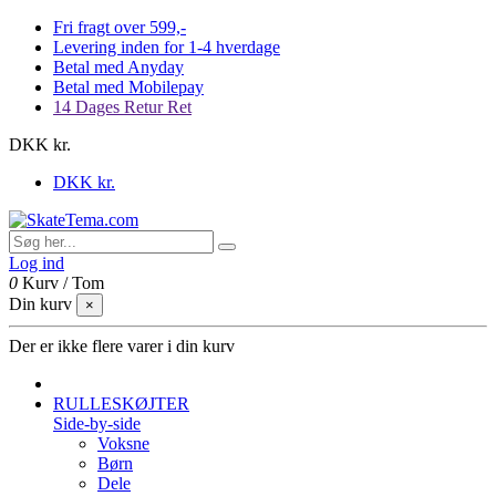
Fri fragt over 599,-
Levering inden for 1-4 hverdage
Betal med Anyday
Betal med Mobilepay
14 Dages Retur Ret
DKK kr.
DKK kr.
Log ind
0
Kurv
/
Tom
Din kurv
×
Der er ikke flere varer i din kurv
RULLESKØJTER
Side-by-side
Voksne
Børn
Dele