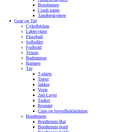
Benskinner
Crash pants
Tandbeskyttere
Gear og Tøj
Cykelhjelme
Løbecykler
Floorball
Solbriller
Fodbold
Tennis
Badminton
Ramper
Tøj
T-shirts
Trøjer
Jakker
Veste
2nd Layer
Tasker
Regntøj
Caps og hovedbeklædning
Bordtennis
Bordtennis Bat
Bordtennis bord