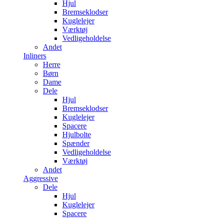
Hjul
Bremseklodser
Kuglelejer
Værktøj
Vedligeholdelse
Andet
Inliners
Herre
Børn
Dame
Dele
Hjul
Bremseklodser
Kuglelejer
Spacere
Hjulbolte
Spænder
Vedligeholdelse
Værktøj
Andet
Aggressive
Dele
Hjul
Kuglelejer
Spacere