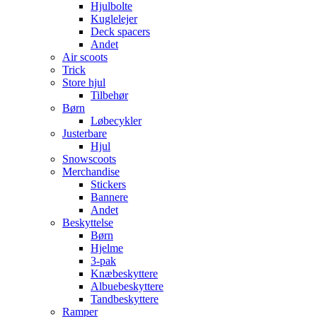
Hjulbolte
Kuglelejer
Deck spacers
Andet
Air scoots
Trick
Store hjul
Tilbehør
Børn
Løbecykler
Justerbare
Hjul
Snowscoots
Merchandise
Stickers
Bannere
Andet
Beskyttelse
Børn
Hjelme
3-pak
Knæbeskyttere
Albuebeskyttere
Tandbeskyttere
Ramper