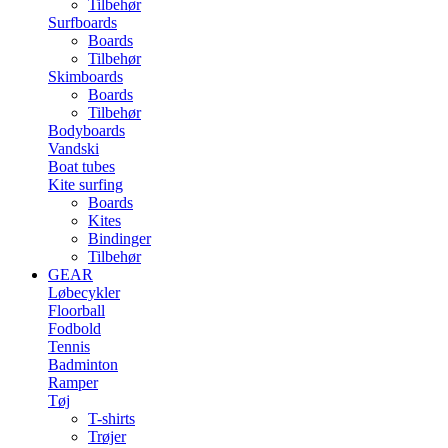
Tilbehør
Surfboards
Boards
Tilbehør
Skimboards
Boards
Tilbehør
Bodyboards
Vandski
Boat tubes
Kite surfing
Boards
Kites
Bindinger
Tilbehør
GEAR
Løbecykler
Floorball
Fodbold
Tennis
Badminton
Ramper
Tøj
T-shirts
Trøjer