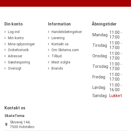
Din konto
Information
Åbningstider
Log ind
Handelsbetingelser
11:00 -
Mandag
17:00
Min konto
Levering
11:00 -
Mine oplysninger
Kontakt os
Tirsdag
17:00
Ordrehistorik
Om Skitema.com
11:00 -
Onsdag
Adresser
Tilbud
17:00
Gæstesporing
Mest solgte
11:00 -
Torsdag
Oversigt
Brands
17:00
11:00 -
Fredag
17:00
11:00 -
Lørdag
16:00
Søndag
Lukket
Kontakt os
SkateTema
Skivevej 144,
7500 Holstebro