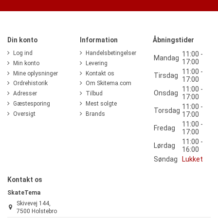
Din konto
Information
Åbningstider
Log ind
Handelsbetingelser
11:00 -
Mandag
17:00
Min konto
Levering
11:00 -
Mine oplysninger
Kontakt os
Tirsdag
17:00
Ordrehistorik
Om Skitema.com
11:00 -
Onsdag
Adresser
Tilbud
17:00
Gæstesporing
Mest solgte
11:00 -
Torsdag
Oversigt
Brands
17:00
11:00 -
Fredag
17:00
11:00 -
Lørdag
16:00
Søndag
Lukket
Kontakt os
SkateTema
Skivevej 144,
7500 Holstebro