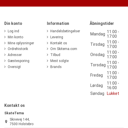
Din konto
Information
Åbningstider
Log ind
Handelsbetingelser
11:00 -
Mandag
17:00
Min konto
Levering
11:00 -
Mine oplysninger
Kontakt os
Tirsdag
17:00
Ordrehistorik
Om Skitema.com
11:00 -
Onsdag
Adresser
Tilbud
17:00
Gæstesporing
Mest solgte
11:00 -
Torsdag
Oversigt
Brands
17:00
11:00 -
Fredag
17:00
11:00 -
Lørdag
16:00
Søndag
Lukket
Kontakt os
SkateTema
Skivevej 144,
7500 Holstebro