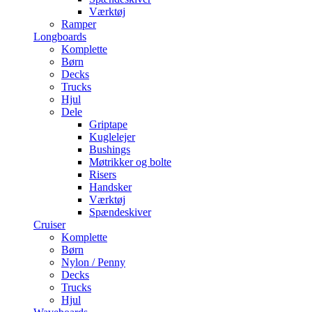
Værktøj
Ramper
Longboards
Komplette
Børn
Decks
Trucks
Hjul
Dele
Griptape
Kuglelejer
Bushings
Møtrikker og bolte
Risers
Handsker
Værktøj
Spændeskiver
Cruiser
Komplette
Børn
Nylon / Penny
Decks
Trucks
Hjul