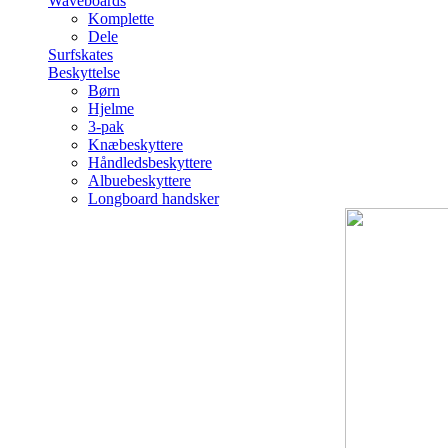
Waveboards
Komplette
Dele
Surfskates
Beskyttelse
Børn
Hjelme
3-pak
Knæbeskyttere
Håndledsbeskyttere
Albuebeskyttere
Longboard handsker