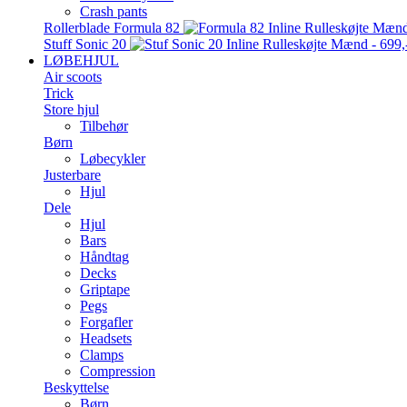
Crash pants
Rollerblade Formula 82
Stuff Sonic 20
LØBEHJUL
Air scoots
Trick
Store hjul
Tilbehør
Børn
Løbecykler
Justerbare
Hjul
Dele
Hjul
Bars
Håndtag
Decks
Griptape
Pegs
Forgafler
Headsets
Clamps
Compression
Beskyttelse
Børn