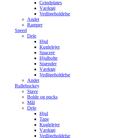
Grindplates
Værktøj
Vedligeholdelse
Andet
Ramper
Speed
Dele
Hjul
Kuglelejer
Spacere
Hjulbolte
Spænder
Værktøj
Vedligeholdelse
Andet
Rullehockey
Stave
Bolde og pucks
Mål
Dele
Hjul
Tape
Kuglelejer
Værktøj
Vedligeholdelse