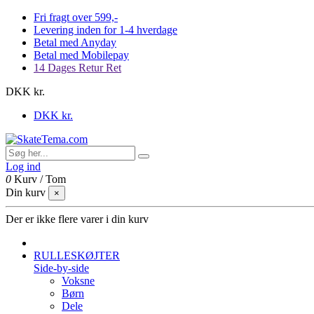
Fri fragt over 599,-
Levering inden for 1-4 hverdage
Betal med Anyday
Betal med Mobilepay
14 Dages Retur Ret
DKK kr.
DKK kr.
Log ind
0
Kurv
/
Tom
Din kurv
×
Der er ikke flere varer i din kurv
RULLESKØJTER
Side-by-side
Voksne
Børn
Dele