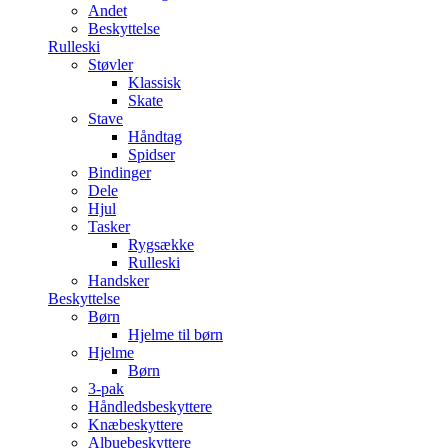
Andet
Beskyttelse
Rulleski
Støvler
Klassisk
Skate
Stave
Håndtag
Spidser
Bindinger
Dele
Hjul
Tasker
Rygsække
Rulleski
Handsker
Beskyttelse
Børn
Hjelme til børn
Hjelme
Børn
3-pak
Håndledsbeskyttere
Knæbeskyttere
Albuebeskyttere