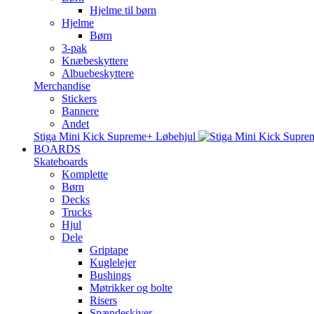
Hjelme til børn
Hjelme
Børn
3-pak
Knæbeskyttere
Albuebeskyttere
Merchandise
Stickers
Bannere
Andet
Stiga Mini Kick Supreme+ Løbehjul
BOARDS
Skateboards
Komplette
Børn
Decks
Trucks
Hjul
Dele
Griptape
Kuglelejer
Bushings
Møtrikker og bolte
Risers
Spændeskiver