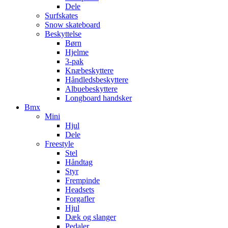
Dele
Surfskates
Snow skateboard
Beskyttelse
Børn
Hjelme
3-pak
Knæbeskyttere
Håndledsbeskyttere
Albuebeskyttere
Longboard handsker
Bmx
Mini
Hjul
Dele
Freestyle
Stel
Håndtag
Styr
Frempinde
Headsets
Forgafler
Hjul
Dæk og slanger
Pedaler