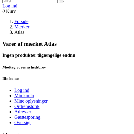
Log ind
0
Kurv
Forside
Mærker
Atlas
Varer af mærket Atlas
Ingen produkter tilgængelige endnu
Modtag vores nyhedsbrev
Din konto
Log ind
Min konto
Mine oplysninger
Ordrehistorik
Adresser
Gæstesporing
Oversigt