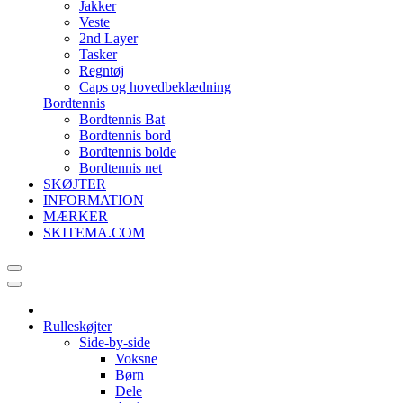
Jakker
Veste
2nd Layer
Tasker
Regntøj
Caps og hovedbeklædning
Bordtennis
Bordtennis Bat
Bordtennis bord
Bordtennis bolde
Bordtennis net
SKØJTER
INFORMATION
MÆRKER
SKITEMA.COM
Rulleskøjter
Side-by-side
Voksne
Børn
Dele