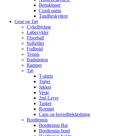
Benskinner
Crash pants
Tandbeskyttere
Gear og Tøj
Cykelhjelme
Løbecykler
Floorball
Solbriller
Fodbold
Tennis
Badminton
Ramper
Tøj
T-shirts
Trøjer
Jakker
Veste
2nd Layer
Tasker
Regntøj
Caps og hovedbeklædning
Bordtennis
Bordtennis Bat
Bordtennis bord