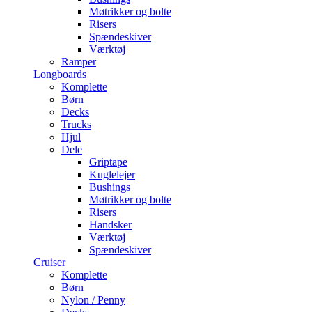
Møtrikker og bolte
Risers
Spændeskiver
Værktøj
Ramper
Longboards
Komplette
Børn
Decks
Trucks
Hjul
Dele
Griptape
Kuglelejer
Bushings
Møtrikker og bolte
Risers
Handsker
Værktøj
Spændeskiver
Cruiser
Komplette
Børn
Nylon / Penny