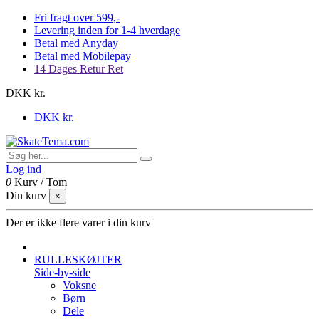
Fri fragt over 599,-
Levering inden for 1-4 hverdage
Betal med Anyday
Betal med Mobilepay
14 Dages Retur Ret
DKK kr.
DKK kr.
Log ind
0
Kurv
/
Tom
Din kurv
×
Der er ikke flere varer i din kurv
RULLESKØJTER
Side-by-side
Voksne
Børn
Dele