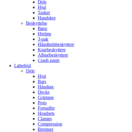
Dele
Hjul
Tasker
Handsker
Beskyttelse
Børn
Hjelme
3-pak
Håndledsbeskyttere
Knæbeskyttere
Albuebeskyttere
Crash pants
Løbehjul
Dele
Hjul
Bars
Håndtag
Decks
Griptape
Pegs
Forgafler
Headsets
Clamps
Compression
Bremser