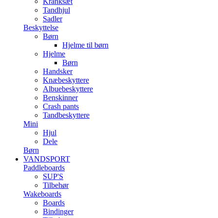
Kranksæt
Tandhjul
Sadler
Beskyttelse
Børn
Hjelme til børn
Hjelme
Børn
Handsker
Knæbeskyttere
Albuebeskyttere
Benskinner
Crash pants
Tandbeskyttere
Mini
Hjul
Dele
Børn
VANDSPORT
Paddleboards
SUP'S
Tilbehør
Wakeboards
Boards
Bindinger