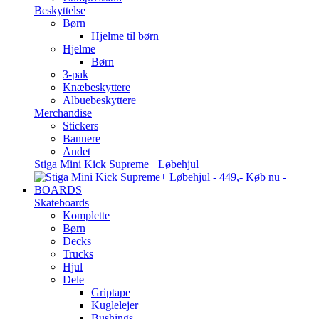
Beskyttelse
Børn
Hjelme til børn
Hjelme
Børn
3-pak
Knæbeskyttere
Albuebeskyttere
Merchandise
Stickers
Bannere
Andet
Stiga Mini Kick Supreme+ Løbehjul
BOARDS
Skateboards
Komplette
Børn
Decks
Trucks
Hjul
Dele
Griptape
Kuglelejer
Bushings