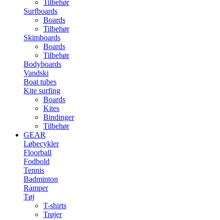
Tilbehør
Surfboards
Boards
Tilbehør
Skimboards
Boards
Tilbehør
Bodyboards
Vandski
Boat tubes
Kite surfing
Boards
Kites
Bindinger
Tilbehør
GEAR
Løbecykler
Floorball
Fodbold
Tennis
Badminton
Ramper
Tøj
T-shirts
Trøjer