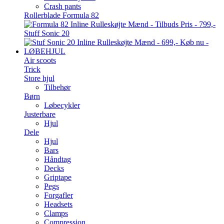
Crash pants
Rollerblade Formula 82
Stuff Sonic 20
LØBEHJUL
Air scoots
Trick
Store hjul
Tilbehør
Børn
Løbecykler
Justerbare
Hjul
Dele
Hjul
Bars
Håndtag
Decks
Griptape
Pegs
Forgafler
Headsets
Clamps
Compression