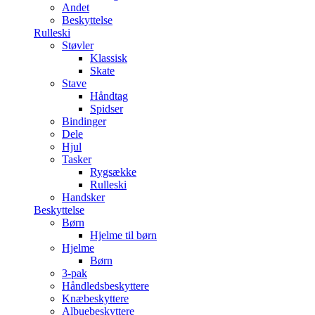
Andet
Beskyttelse
Rulleski
Støvler
Klassisk
Skate
Stave
Håndtag
Spidser
Bindinger
Dele
Hjul
Tasker
Rygsække
Rulleski
Handsker
Beskyttelse
Børn
Hjelme til børn
Hjelme
Børn
3-pak
Håndledsbeskyttere
Knæbeskyttere
Albuebeskyttere