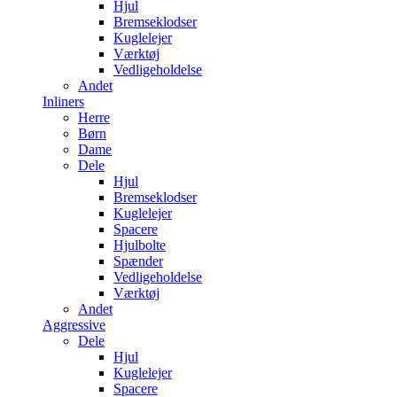
Hjul
Bremseklodser
Kuglelejer
Værktøj
Vedligeholdelse
Andet
Inliners
Herre
Børn
Dame
Dele
Hjul
Bremseklodser
Kuglelejer
Spacere
Hjulbolte
Spænder
Vedligeholdelse
Værktøj
Andet
Aggressive
Dele
Hjul
Kuglelejer
Spacere