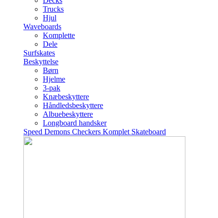
Decks
Trucks
Hjul
Waveboards
Komplette
Dele
Surfskates
Beskyttelse
Børn
Hjelme
3-pak
Knæbeskyttere
Håndledsbeskyttere
Albuebeskyttere
Longboard handsker
Speed Demons Checkers Komplet Skateboard