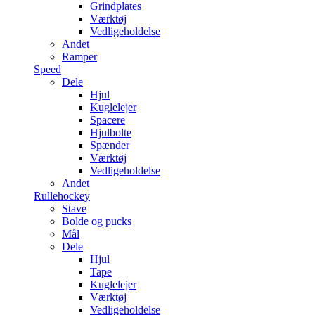
Grindplates
Værktøj
Vedligeholdelse
Andet
Ramper
Speed
Dele
Hjul
Kuglelejer
Spacere
Hjulbolte
Spænder
Værktøj
Vedligeholdelse
Andet
Rullehockey
Stave
Bolde og pucks
Mål
Dele
Hjul
Tape
Kuglelejer
Værktøj
Vedligeholdelse