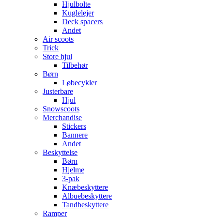
Hjulbolte
Kuglelejer
Deck spacers
Andet
Air scoots
Trick
Store hjul
Tilbehør
Børn
Løbecykler
Justerbare
Hjul
Snowscoots
Merchandise
Stickers
Bannere
Andet
Beskyttelse
Børn
Hjelme
3-pak
Knæbeskyttere
Albuebeskyttere
Tandbeskyttere
Ramper