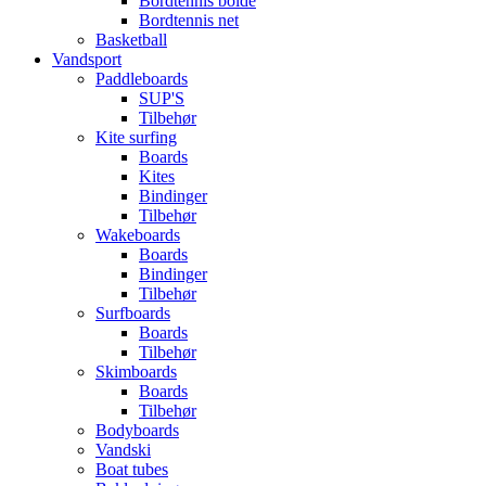
Bordtennis bolde
Bordtennis net
Basketball
Vandsport
Paddleboards
SUP'S
Tilbehør
Kite surfing
Boards
Kites
Bindinger
Tilbehør
Wakeboards
Boards
Bindinger
Tilbehør
Surfboards
Boards
Tilbehør
Skimboards
Boards
Tilbehør
Bodyboards
Vandski
Boat tubes