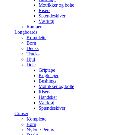
Møtrikker og bolte
Risers
Spændeskiver
Værktøj
Ramper
Longboards
Komplette
Børn
Decks
Trucks
Hjul
Dele
Griptape
Kuglelejer
Bushings
Møtrikker og bolte
Risers
Handsker
Værktøj
Spændeskiver
Cruiser
Komplette
Børn
Nylon / Penny