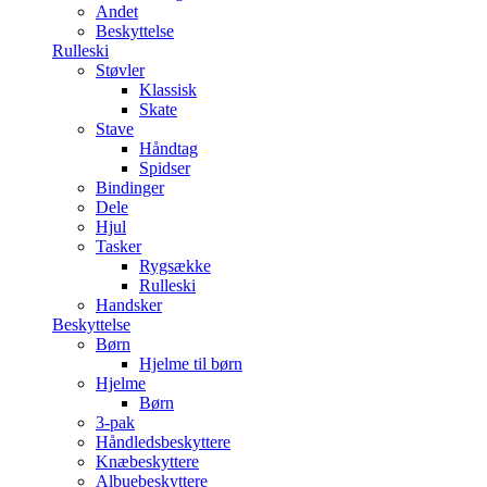
Andet
Beskyttelse
Rulleski
Støvler
Klassisk
Skate
Stave
Håndtag
Spidser
Bindinger
Dele
Hjul
Tasker
Rygsække
Rulleski
Handsker
Beskyttelse
Børn
Hjelme til børn
Hjelme
Børn
3-pak
Håndledsbeskyttere
Knæbeskyttere
Albuebeskyttere