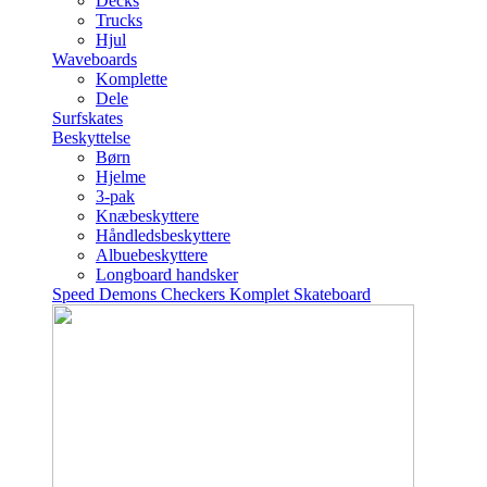
Decks
Trucks
Hjul
Waveboards
Komplette
Dele
Surfskates
Beskyttelse
Børn
Hjelme
3-pak
Knæbeskyttere
Håndledsbeskyttere
Albuebeskyttere
Longboard handsker
Speed Demons Checkers Komplet Skateboard