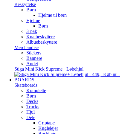
Beskyttelse
Børn
Hjelme til børn
Hjelme
Børn
3-pak
Knæbeskyttere
Albuebeskyttere
Merchandise
Stickers
Bannere
Andet
Stiga Mini Kick Supreme+ Løbehjul
BOARDS
Skateboards
Komplette
Børn
Decks
Trucks
Hjul
Dele
Griptape
Kuglelejer
Bushings