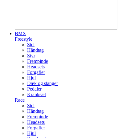
BMX
Freestyle
Stel
Håndtag
Styr
Frempinde
Headsets
Forgafler
Hjul
Dæk og slanger
Pedaler
Kranksæt
Race
Stel
Håndtag
Frempinde
Headsets
Forgafler
Hjul