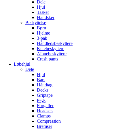
Dele
Hjul
Tasker
Handsker
Beskyttelse
Børn
Hjelme
3-pak
Håndledsbeskyttere
Knæbeskyttere
Albuebeskyttere
Crash pants
Løbehjul
Dele
Hjul
Bars
Håndtag
Decks
Griptape
Pegs
Forgafler
Headsets
Clamps
Compression
Bremser