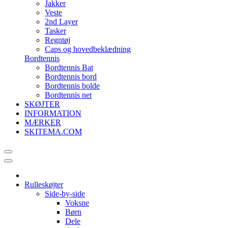
Jakker
Veste
2nd Layer
Tasker
Regntøj
Caps og hovedbeklædning
Bordtennis
Bordtennis Bat
Bordtennis bord
Bordtennis bolde
Bordtennis net
SKØJTER
INFORMATION
MÆRKER
SKITEMA.COM
Rulleskøjter
Side-by-side
Voksne
Børn
Dele