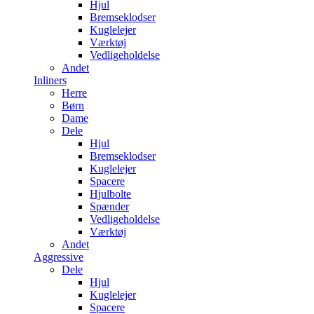
Hjul
Bremseklodser
Kuglelejer
Værktøj
Vedligeholdelse
Andet
Inliners
Herre
Børn
Dame
Dele
Hjul
Bremseklodser
Kuglelejer
Spacere
Hjulbolte
Spænder
Vedligeholdelse
Værktøj
Andet
Aggressive
Dele
Hjul
Kuglelejer
Spacere