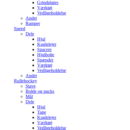
Grindplates
Værktøj
Vedligeholdelse
Andet
Ramper
Speed
Dele
Hjul
Kuglelejer
Spacere
Hjulbolte
Spænder
Værktøj
Vedligeholdelse
Andet
Rullehockey
Stave
Bolde og pucks
Mål
Dele
Hjul
Tape
Kuglelejer
Værktøj
Vedligeholdelse