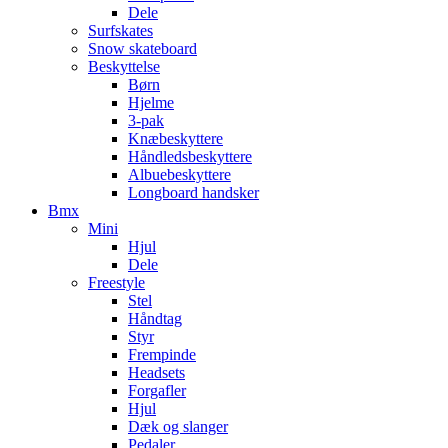
Dele
Surfskates
Snow skateboard
Beskyttelse
Børn
Hjelme
3-pak
Knæbeskyttere
Håndledsbeskyttere
Albuebeskyttere
Longboard handsker
Bmx
Mini
Hjul
Dele
Freestyle
Stel
Håndtag
Styr
Frempinde
Headsets
Forgafler
Hjul
Dæk og slanger
Pedaler