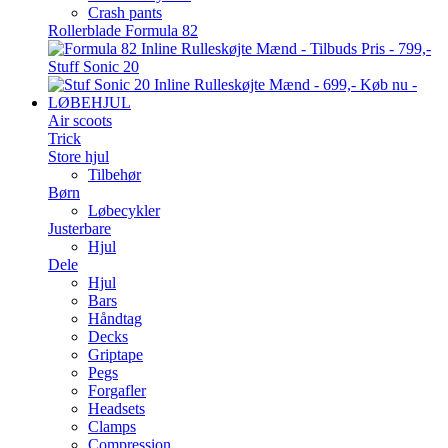
Crash pants
Rollerblade Formula 82
Stuff Sonic 20
LØBEHJUL
Air scoots
Trick
Store hjul
Tilbehør
Børn
Løbecykler
Justerbare
Hjul
Dele
Hjul
Bars
Håndtag
Decks
Griptape
Pegs
Forgafler
Headsets
Clamps
Compression