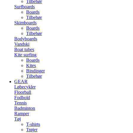
Tilbehør
Surfboards
Boards
Tilbehør
Skimboards
Boards
Tilbehør
Bodyboards
Vandski
Boat tubes
Kite surfing
Boards
Kites
Bindinger
Tilbehør
GEAR
Løbecykler
Floorball
Fodbold
Tennis
Badminton
Ramper
Tøj
T-shirts
Trøjer