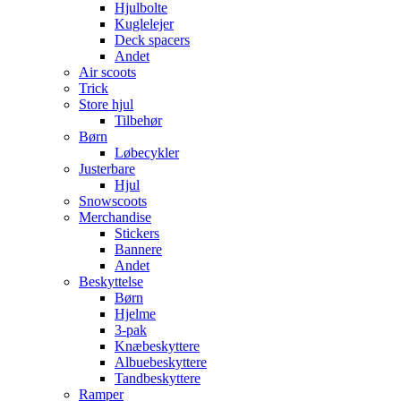
Hjulbolte
Kuglelejer
Deck spacers
Andet
Air scoots
Trick
Store hjul
Tilbehør
Børn
Løbecykler
Justerbare
Hjul
Snowscoots
Merchandise
Stickers
Bannere
Andet
Beskyttelse
Børn
Hjelme
3-pak
Knæbeskyttere
Albuebeskyttere
Tandbeskyttere
Ramper