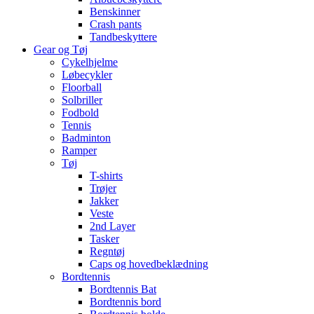
Benskinner
Crash pants
Tandbeskyttere
Gear og Tøj
Cykelhjelme
Løbecykler
Floorball
Solbriller
Fodbold
Tennis
Badminton
Ramper
Tøj
T-shirts
Trøjer
Jakker
Veste
2nd Layer
Tasker
Regntøj
Caps og hovedbeklædning
Bordtennis
Bordtennis Bat
Bordtennis bord