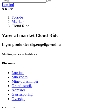
Log ind
0
Kurv
Forside
Mærker
Cloud Ride
Varer af mærket Cloud Ride
Ingen produkter tilgængelige endnu
Modtag vores nyhedsbrev
Din konto
Log ind
Min konto
Mine oplysninger
Ordrehistorik
Adresser
Gæstesporing
Oversigt