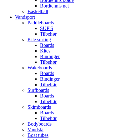
Bordtennis bolde
Bordtennis net
Basketball
Vandsport
Paddleboards
SUP'S
Tilbehør
Kite surfing
Boards
Kites
Bindinger
Tilbehør
Wakeboards
Boards
Bindinger
Tilbehør
Surfboards
Boards
Tilbehør
Skimboards
Boards
Tilbehør
Bodyboards
Vandski
Boat tubes