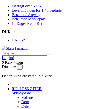
Fri fragt over 599,-
Levering inden for 1-4 hverdage
Betal med Anyday
Betal med Mobilepay
14 Dages Retur Ret
DKK kr.
DKK kr.
Log ind
0
Kurv
/
Tom
Din kurv
×
Der er ikke flere varer i din kurv
RULLESKØJTER
Side-by-side
Voksne
Børn
Dele