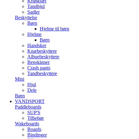
Kranksæt
Tandhjul
Sadler
Beskyttelse
Børn
Hjelme til børn
Hjelme
Børn
Handsker
Knæbeskyttere
Albuebeskyttere
Benskinner
Crash pants
Tandbeskyttere
Mini
Hjul
Dele
Børn
VANDSPORT
Paddleboards
SUP'S
Tilbehør
Wakeboards
Boards
Bindinger