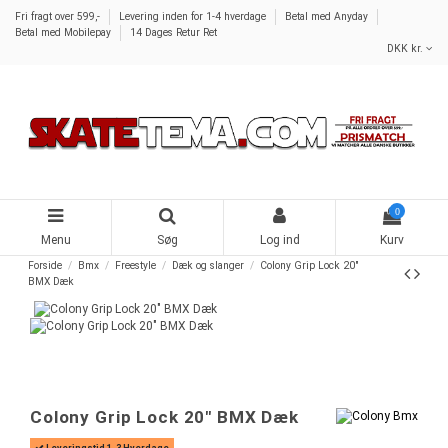
Fri fragt over 599,-
Levering inden for 1-4 hverdage
Betal med Anyday
Betal med Mobilepay
14 Dages Retur Ret
DKK kr.
0
Menu
Søg
Log ind
Kurv
Forside
Bmx
Freestyle
Dæk og slanger
Colony Grip Lock 20"
BMX Dæk
-30,00 kr.
Colony Grip Lock 20" BMX Dæk
Leveringstid 1-3 Hverdage