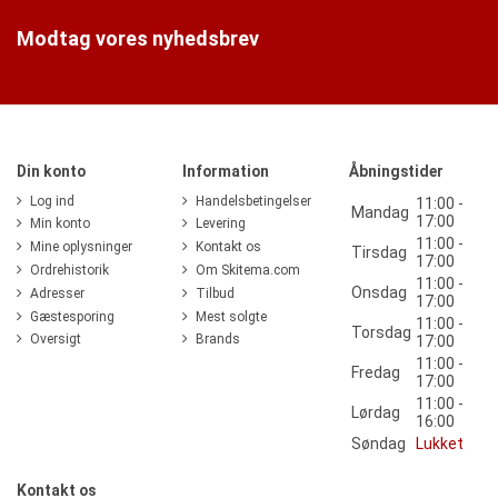
Modtag vores nyhedsbrev
Din konto
Information
Åbningstider
Log ind
Handelsbetingelser
11:00 -
Mandag
17:00
Min konto
Levering
11:00 -
Mine oplysninger
Kontakt os
Tirsdag
17:00
Ordrehistorik
Om Skitema.com
11:00 -
Onsdag
Adresser
Tilbud
17:00
Gæstesporing
Mest solgte
11:00 -
Torsdag
Oversigt
Brands
17:00
11:00 -
Fredag
17:00
11:00 -
Lørdag
16:00
Søndag
Lukket
Kontakt os