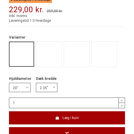
229,00 kr.
259,00 kr.
-30,00 kr.
Inkl. moms
Leveringstid 1-3 Hverdage
Varianter
colony-grip-lock-20-bmx-tire sort
colony-grip-lock-20-bmx-tire blå
colony-grip-lock-20-bmx-tire lilla
colony-grip-lock-2
Hjuldiameter
Dæk bredde
Læg i kurv