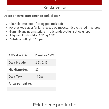
Beskrivelse
Dette er en velpræsterende dæk til BMX.
Glatholdt mønster - fart og god trækkraft
Forstærkede sider for lang levetid og modstandsdygtighed mod stød
Gummiblandingsmateriale - modstandsdygtig, glat og grippy
Tilgængelige bredder: 2.2" og 2.35"
Anbefalet lufttryk: 110 psi
BMX disciplin:
Freestyle BMX
Dæk bredde:
2.2", 2.35"
Hjuldiameter:
20"
Dæk Tryk:
110psi
Antal per pakke:
1
Relaterede produkter