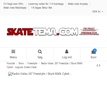
Fri fragt over 599,-
Levering inden for 1-4 hverdage
Betal med Anyday
Betal med Mobilepay
14 Dages Retur Ret
DKK kr.
0
Menu
Søg
Log ind
Kurv
Forside
Bmx
Freestyle
Radio Valac 20" Freestyle / Stunt BMX
Cykel - Laguna Green Fade
-100,00 kr.