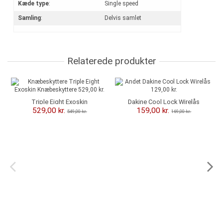
Kæde type
:
Single speed
Samling
:
Delvis samlet
Relaterede produkter
-20,00 kr.
-10,00 kr.
Triple Eight Exoskin
Dakine Cool Lock Wirelås
Knæbeskyttere
529,00 kr.
159,00 kr.
549,00 kr.
169,00 kr.