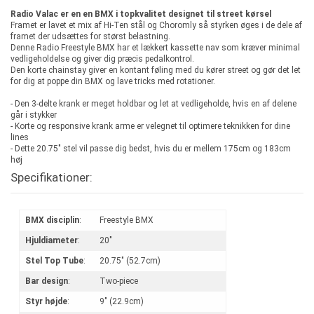
Radio Valac er en en BMX i topkvalitet designet til street kørsel
Framet er lavet et mix af Hi-Ten stål og Choromly så styrken øges i de dele af
framet der udsættes for størst belastning.
Denne Radio Freestyle BMX har et lækkert kassette nav som kræver minimal
vedligeholdelse og giver dig præcis pedalkontrol.
Den korte chainstay giver en kontant føling med du kører street og gør det let
for dig at poppe din BMX og lave tricks med rotationer.
- Den 3-delte krank er meget holdbar og let at vedligeholde, hvis en af delene
går i stykker
- Korte og responsive krank arme er velegnet til optimere teknikken for dine
lines
- Dette 20.75" stel vil passe dig bedst, hvis du er mellem 175cm og 183cm
høj
Specifikationer:
BMX disciplin
:
Freestyle BMX
Hjuldiameter
:
20"
Stel Top Tube
:
20.75" (52.7cm)
Bar design
:
Two-piece
Styr højde
:
9" (22.9cm)