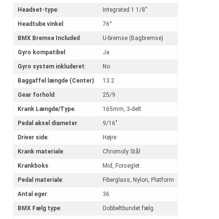
Headset-type
:
Integrated 1 1/8"
Headtube vinkel
:
76°
BMX Bremse Included
:
U-bremse (Bagbremse)
Gyro kompatibel
:
Ja
Gyro system inkluderet
:
No
Baggaffel længde (Center)
:
13.2
Gear forhold
:
25/9
Krank Længde/Type
:
165mm, 3-delt
Pedal aksel diameter
:
9/16"
Driver side
:
Højre
Krank materiale
:
Chromoly Stål
Krankboks
:
Mid, Forseglet
Pedal materiale
:
Fiberglass, Nylon, Platform
Antal eger
:
36
BMX Fælg type
:
Dobbeltbundet fælg