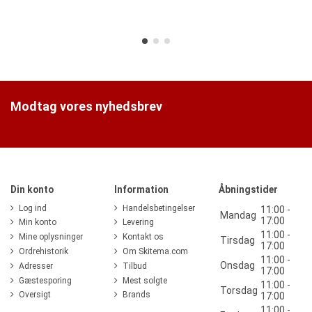
Modtag vores nyhedsbrev
Din konto
Information
Åbningstider
Log ind
Handelsbetingelser
11:00 -
Mandag
17:00
Min konto
Levering
11:00 -
Mine oplysninger
Kontakt os
Tirsdag
17:00
Ordrehistorik
Om Skitema.com
11:00 -
Onsdag
Adresser
Tilbud
17:00
Gæstesporing
Mest solgte
11:00 -
Torsdag
Oversigt
Brands
17:00
11:00 -