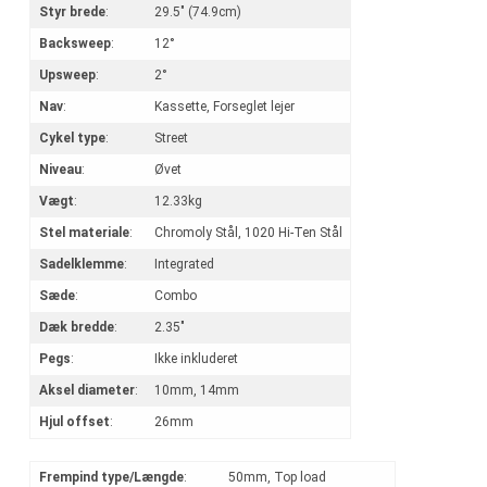
Styr brede
:
29.5" (74.9cm)
Backsweep
:
12°
Upsweep
:
2°
Nav
:
Kassette, Forseglet lejer
Cykel type
:
Street
Niveau
:
Øvet
Vægt
:
12.33kg
Stel materiale
:
Chromoly Stål, 1020 Hi-Ten Stål
Sadelklemme
:
Integrated
Sæde
:
Combo
Dæk bredde
:
2.35"
Pegs
:
Ikke inkluderet
Aksel diameter
:
10mm, 14mm
Hjul offset
:
26mm
Frempind type/Længde
:
50mm, Top load