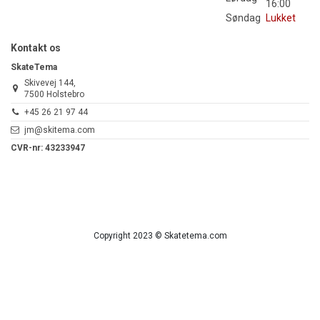
16:00
Søndag
Lukket
Kontakt os
SkateTema
Skivevej 144,
7500 Holstebro
+45 26 21 97 44
jm@skitema.com
CVR-nr: 43233947
Copyright 2023 © Skatetema.com