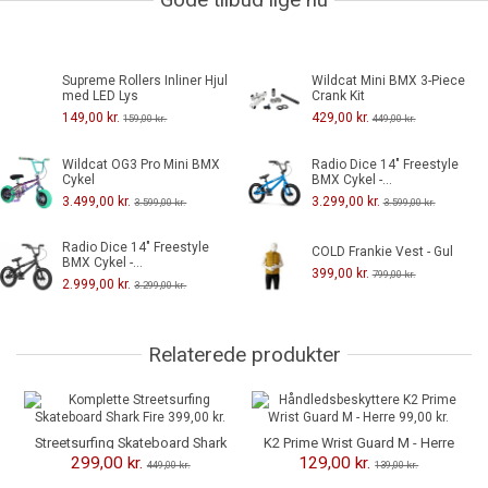
Gode tilbud lige nu
Supreme Rollers Inliner Hjul
Wildcat Mini BMX 3-Piece
med LED Lys
Crank Kit
149,00 kr.
429,00 kr.
159,00 kr.
449,00 kr.
Wildcat OG3 Pro Mini BMX
Radio Dice 14" Freestyle
Cykel
BMX Cykel -...
3.499,00 kr.
3.299,00 kr.
3.599,00 kr.
3.599,00 kr.
Radio Dice 14" Freestyle
COLD Frankie Vest - Gul
BMX Cykel -...
399,00 kr.
799,00 kr.
2.999,00 kr.
3.299,00 kr.
Relaterede produkter
-150,00 kr.
-10,00 kr.
Streetsurfing Skateboard Shark
K2 Prime Wrist Guard M - Herre
Fire
299,00 kr.
129,00 kr.
449,00 kr.
139,00 kr.