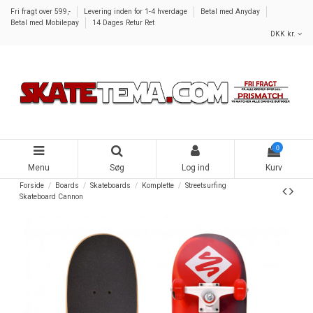
Fri fragt over 599,-
Levering inden for 1-4 hverdage
Betal med Anyday
Betal med Mobilepay
14 Dages Retur Ret
DKK kr.
0
Menu
Søg
Log ind
Kurv
Forside
Boards
Skateboards
Komplette
Streetsurfing
Skateboard Cannon
-150,00 kr.