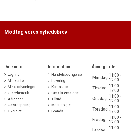
Modtag vores nyhedsbrev
Din konto
Information
Åbningstider
Log ind
Handelsbetingelser
11:00 -
Mandag
17:00
Min konto
Levering
11:00 -
Mine oplysninger
Kontakt os
Tirsdag
17:00
Ordrehistorik
Om Skitema.com
11:00 -
Onsdag
Adresser
Tilbud
17:00
Gæstesporing
Mest solgte
11:00 -
Torsdag
Oversigt
Brands
17:00
11:00 -
Fredag
17:00
11:00 -
Lørdag