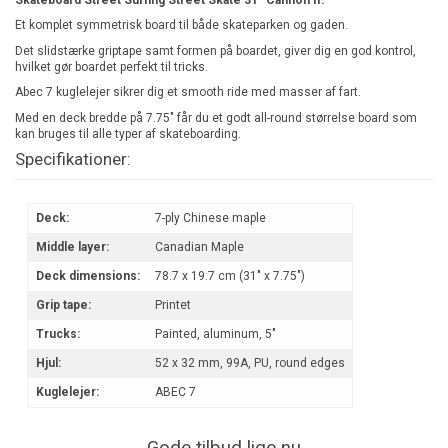
Et komplet symmetrisk board til både skateparken og gaden.
Det slidstærke griptape samt formen på boardet, giver dig en god kontrol,
hvilket gør boardet perfekt til tricks.
Abec 7 kuglelejer sikrer dig et smooth ride med masser af fart.
Med en deck bredde på 7.75" får du et godt all-round størrelse board som
kan bruges til alle typer af skateboarding.
Specifikationer:
Deck:
7-ply Chinese maple
Middle layer:
Canadian Maple
Deck dimensions:
78.7 x 19.7 cm (31" x 7.75")
Grip tape:
Printet
Trucks:
Painted, aluminum, 5"
Hjul:
52 x 32 mm, 99A, PU, round edges
Kuglelejer:
ABEC 7