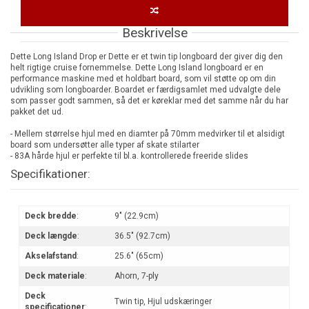
Beskrivelse
Dette Long Island Drop er Dette er et twin tip longboard der giver dig den
helt rigtige cruise fornemmelse. Dette Long Island longboard er en
performance maskine med et holdbart board, som vil støtte op om din
udvikling som longboarder. Boardet er færdigsamlet med udvalgte dele
som passer godt sammen, så det er køreklar med det samme når du har
pakket det ud.
- Mellem størrelse hjul med en diamter på 70mm medvirker til et alsidigt
board som undersøtter alle typer af skate stilarter
- 83A hårde hjul er perfekte til bl.a. kontrollerede freeride slides
Specifikationer:
Deck bredde
:
9" (22.9cm)
Deck længde
:
36.5" (92.7cm)
Akselafstand
:
25.6" (65cm)
Deck materiale
:
Ahorn, 7-ply
Deck
Twin tip, Hjul udskæringer
specificationer
: