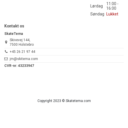
11:00 -
Lørdag
16:00
Søndag
Lukket
Kontakt os
SkateTema
Skivevej 144,
7500 Holstebro
+45 26 21 97 44
jm@skitema.com
CVR-nr: 43233947
Copyright 2023 © Skatetema.com