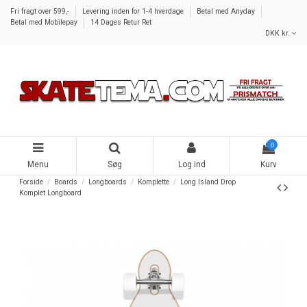
Fri fragt over 599,-
Levering inden for 1-4 hverdage
Betal med Anyday
Betal med Mobilepay
14 Dages Retur Ret
DKK kr.
0
Menu
Søg
Log ind
Kurv
Forside
Boards
Longboards
Komplette
Long Island Drop
Komplet Longboard
-150,00 kr.