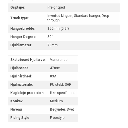
Griptape
:
Pre-gripped
Inverted kingpin, Standard hanger, Drop
Truck type
:
through
Hangerbredde
:
150mm (5.9")
Hanger Degree
:
50°
Hjuldiameter
:
70mm
Skateboard Hjulfarve
:
Varierende
Hjulbredde
:
47mm
Hjul hårdhed
:
83A
Hjulmateriale
:
PU støbt, SHR
Kugleleje præcision
:
Ikke specificeret
Konkav
:
Medium
Niveau
:
Begynder, Øvet
Riding Style
:
Freestyle