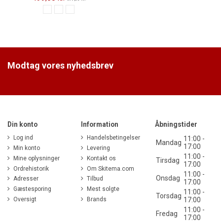
Modtag vores nyhedsbrev
Din konto
Information
Åbningstider
Log ind
Handelsbetingelser
11:00 -
Mandag
17:00
Min konto
Levering
11:00 -
Mine oplysninger
Kontakt os
Tirsdag
17:00
Ordrehistorik
Om Skitema.com
11:00 -
Onsdag
Adresser
Tilbud
17:00
Gæstesporing
Mest solgte
11:00 -
Torsdag
Oversigt
Brands
17:00
11:00 -
Fredag
17:00