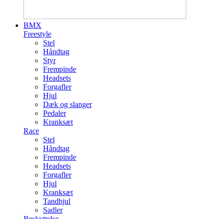
BMX
Freestyle
Stel
Håndtag
Styr
Frempinde
Headsets
Forgafler
Hjul
Dæk og slanger
Pedaler
Kranksæt
Race
Stel
Håndtag
Frempinde
Headsets
Forgafler
Hjul
Kranksæt
Tandhjul
Sadler
Beskyttelse