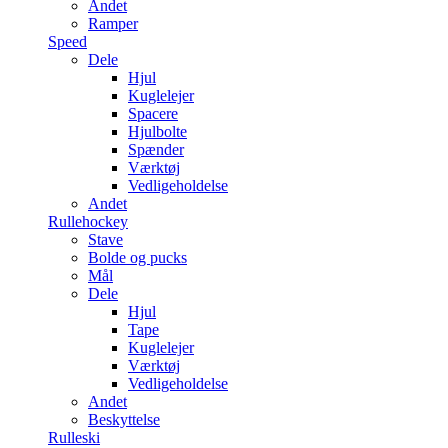
Andet
Ramper
Speed
Dele
Hjul
Kuglelejer
Spacere
Hjulbolte
Spænder
Værktøj
Vedligeholdelse
Andet
Rullehockey
Stave
Bolde og pucks
Mål
Dele
Hjul
Tape
Kuglelejer
Værktøj
Vedligeholdelse
Andet
Beskyttelse
Rulleski