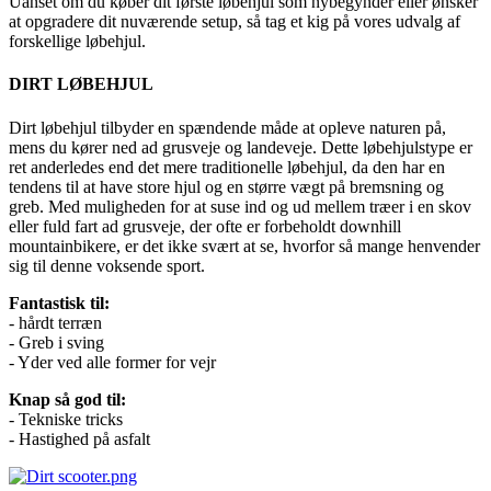
Uanset om du køber dit første løbehjul som nybegynder eller ønsker
at opgradere dit nuværende setup, så tag et kig på vores udvalg af
forskellige løbehjul.
DIRT LØBEHJUL
Dirt løbehjul tilbyder en spændende måde at opleve naturen på,
mens du kører ned ad grusveje og landeveje. Dette løbehjulstype er
ret anderledes end det mere traditionelle løbehjul, da den har en
tendens til at have store hjul og en større vægt på bremsning og
greb. Med muligheden for at suse ind og ud mellem træer i en skov
eller fuld fart ad grusveje, der ofte er forbeholdt downhill
mountainbikere, er det ikke svært at se, hvorfor så mange henvender
sig til denne voksende sport.
Fantastisk til:
- hårdt terræn
- Greb i sving
- Yder ved alle former for vejr
Knap så god til:
- Tekniske tricks
- Hastighed på asfalt