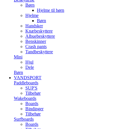
Børn
Hjelme til børn
Hjelme
Børn
Handsker
Knæbeskyttere
Albuebeskyttere
Benskinner
Crash pants
Tandbeskyttere
Mini
Hjul
Dele
Børn
VANDSPORT
Paddleboards
SUP'S
Tilbehør
Wakeboards
Boards
Bindinger
Tilbehør
Surfboards
Boards