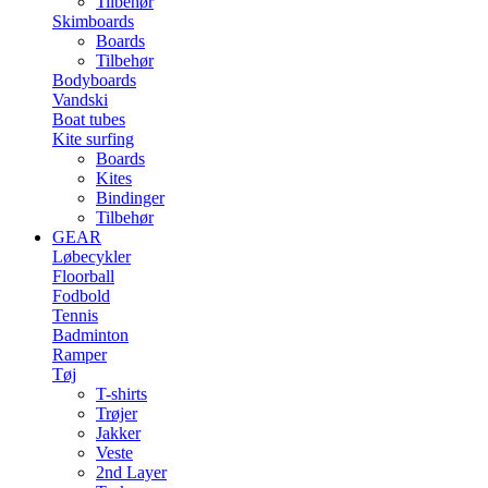
Tilbehør
Skimboards
Boards
Tilbehør
Bodyboards
Vandski
Boat tubes
Kite surfing
Boards
Kites
Bindinger
Tilbehør
GEAR
Løbecykler
Floorball
Fodbold
Tennis
Badminton
Ramper
Tøj
T-shirts
Trøjer
Jakker
Veste
2nd Layer