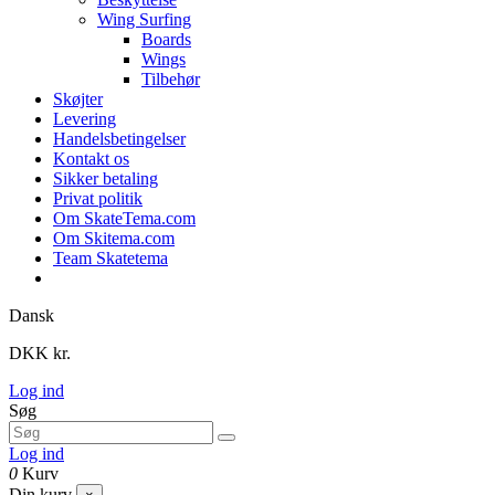
Wing Surfing
Boards
Wings
Tilbehør
Skøjter
Levering
Handelsbetingelser
Kontakt os
Sikker betaling
Privat politik
Om SkateTema.com
Om Skitema.com
Team Skatetema
Dansk
DKK kr.
Log ind
Søg
Log ind
0
Kurv
Din kurv