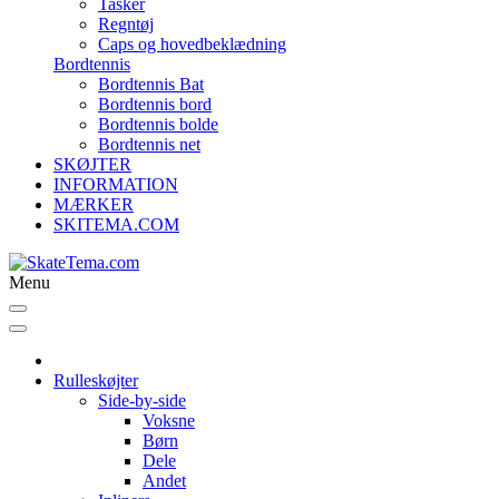
Tasker
Regntøj
Caps og hovedbeklædning
Bordtennis
Bordtennis Bat
Bordtennis bord
Bordtennis bolde
Bordtennis net
SKØJTER
INFORMATION
MÆRKER
SKITEMA.COM
Menu
Rulleskøjter
Side-by-side
Voksne
Børn
Dele
Andet