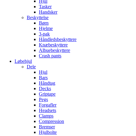
Hjul
Tasker
Handsker
Beskyttelse
Børn
Hjelme
3-pak
Håndledsbeskyttere
Knæbeskyttere
Albuebeskyttere
Crash pants
Løbehjul
Dele
Hjul
Bars
Håndtag
Decks
Griptape
Pegs
Forgafler
Headsets
Clamps
Compression
Bremser
Hjulbolte