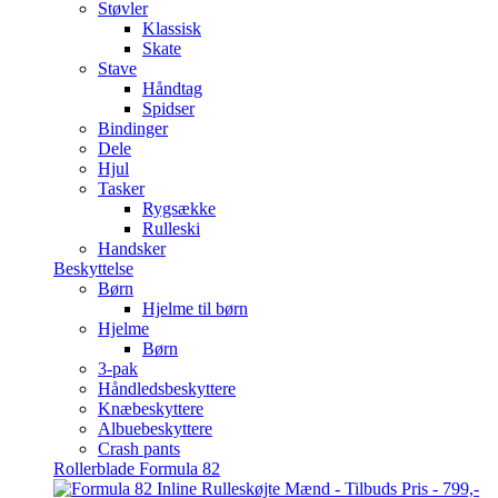
Støvler
Klassisk
Skate
Stave
Håndtag
Spidser
Bindinger
Dele
Hjul
Tasker
Rygsække
Rulleski
Handsker
Beskyttelse
Børn
Hjelme til børn
Hjelme
Børn
3-pak
Håndledsbeskyttere
Knæbeskyttere
Albuebeskyttere
Crash pants
Rollerblade Formula 82