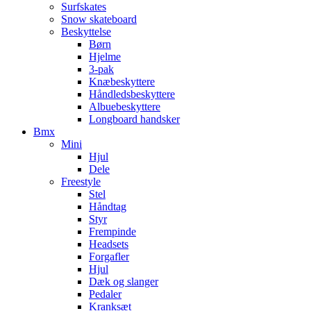
Surfskates
Snow skateboard
Beskyttelse
Børn
Hjelme
3-pak
Knæbeskyttere
Håndledsbeskyttere
Albuebeskyttere
Longboard handsker
Bmx
Mini
Hjul
Dele
Freestyle
Stel
Håndtag
Styr
Frempinde
Headsets
Forgafler
Hjul
Dæk og slanger
Pedaler
Kranksæt