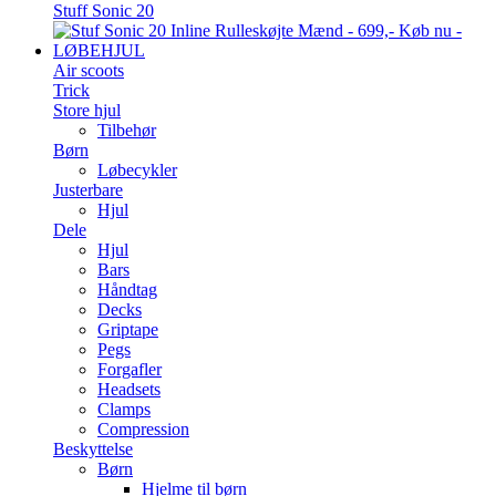
Stuff Sonic 20
LØBEHJUL
Air scoots
Trick
Store hjul
Tilbehør
Børn
Løbecykler
Justerbare
Hjul
Dele
Hjul
Bars
Håndtag
Decks
Griptape
Pegs
Forgafler
Headsets
Clamps
Compression
Beskyttelse
Børn
Hjelme til børn