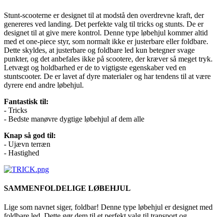
Stunt-scooterne er designet til at modstå den overdrevne kraft, der
genereres ved landing. Det perfekte valg til tricks og stunts. De er
designet til at give mere kontrol. Denne type løbehjul kommer altid
med et one-piece styr, som normalt ikke er justerbare eller foldbare.
Dette skyldes, at justerbare og foldbare led kun betegner svage
punkter, og det anbefales ikke på scootere, der kræver så meget tryk.
Letvægt og holdbarhed er de to vigtigste egenskaber ved en
stuntscooter. De er lavet af dyre materialer og har tendens til at være
dyrere end andre løbehjul.
Fantastisk til:
- Tricks
- Bedste manøvre dygtige løbehjul af dem alle
Knap så god til:
- Ujævn terræn
- Hastighed
SAMMENFOLDELIGE LØBEHJUL
Lige som navnet siger, foldbar! Denne type løbehjul er designet med
foldbare led. Dette gør dem til et perfekt valg til transport og