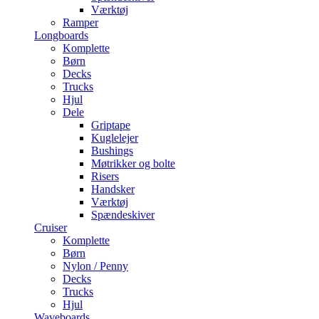
Værktøj
Ramper
Longboards
Komplette
Børn
Decks
Trucks
Hjul
Dele
Griptape
Kuglelejer
Bushings
Møtrikker og bolte
Risers
Handsker
Værktøj
Spændeskiver
Cruiser
Komplette
Børn
Nylon / Penny
Decks
Trucks
Hjul
Waveboards