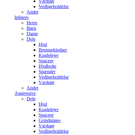
Værktøj
Vedligeholdelse
Andet
Inliners
Herre
Børn
Dame
Dele
Hjul
Bremseklodser
Kuglelejer
Spacere
Hjulbolte
Spænder
Vedligeholdelse
Værktøj
Andet
Aggressive
Dele
Hjul
Kuglelejer
Spacere
Grindplates
Værktøj
Vedligeholdelse