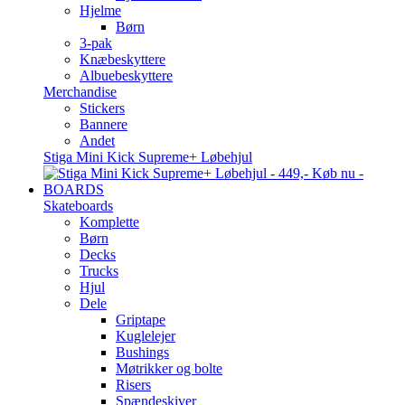
Hjelme
Børn
3-pak
Knæbeskyttere
Albuebeskyttere
Merchandise
Stickers
Bannere
Andet
Stiga Mini Kick Supreme+ Løbehjul
BOARDS
Skateboards
Komplette
Børn
Decks
Trucks
Hjul
Dele
Griptape
Kuglelejer
Bushings
Møtrikker og bolte
Risers
Spændeskiver