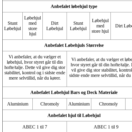
Anbefalet løbehjul type
Løbehjul
Løbehjul
Stunt
med
Dirt
Stunt
med
Dirt Løb
Løbehjul
store
Løbehjul
Løbehjul
store hjul
hjul
Anbefalet Løbehjuls Størrelse
Vi anbefaler, at du vælger et
Vi anbefaler, at du vælger et løbe
løbehjul, hvor styret går til din
hvor styret går til din hofte/talje.
hofte/talje. Dette vil give dig stor
vil give dig stor stabilitet, kontro
stabilitet, kontrol og i sidste ende
sidste ende mere selvtillid, når du
mere selvtillid, når du kører.
Anbefalet Løbehjul Bars og Deck Materiale
Aluminium
Chromoly
Aluminium
Chromoly
Anbefalet hjul til Løbehjul
ABEC 1 til 7
ABEC 1 til 9