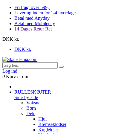
Fri fragt over 599,-
Levering inden for 1-4 hverdage
Betal med Anyday
Betal med Mobilepay
14 Dages Retur Ret
DKK kr.
DKK kr.
Log ind
0
Kurv
/
Tom
RULLESKØJTER
Side-by-side
Voksne
Børn
Dele
Hjul
Bremseklodser
Kuglelejer