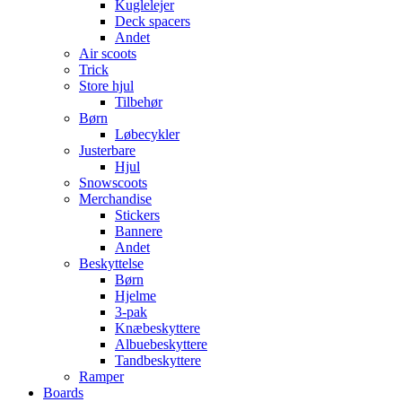
Kuglelejer
Deck spacers
Andet
Air scoots
Trick
Store hjul
Tilbehør
Børn
Løbecykler
Justerbare
Hjul
Snowscoots
Merchandise
Stickers
Bannere
Andet
Beskyttelse
Børn
Hjelme
3-pak
Knæbeskyttere
Albuebeskyttere
Tandbeskyttere
Ramper
Boards