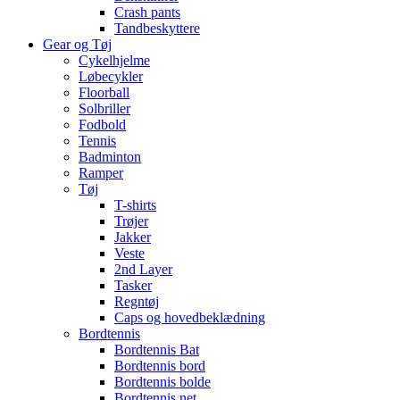
Crash pants
Tandbeskyttere
Gear og Tøj
Cykelhjelme
Løbecykler
Floorball
Solbriller
Fodbold
Tennis
Badminton
Ramper
Tøj
T-shirts
Trøjer
Jakker
Veste
2nd Layer
Tasker
Regntøj
Caps og hovedbeklædning
Bordtennis
Bordtennis Bat
Bordtennis bord
Bordtennis bolde
Bordtennis net