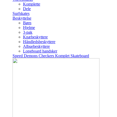
Komplette
Dele
Surfskates
Beskyttelse
Børn
Hjelme
3-pak
Knæbeskyttere
Håndledsbeskyttere
Albuebeskyttere
Longboard handsker
Speed Demons Checkers Komplet Skateboard