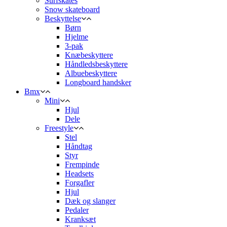
Surfskates
Snow skateboard
Beskyttelse
Børn
Hjelme
3-pak
Knæbeskyttere
Håndledsbeskyttere
Albuebeskyttere
Longboard handsker
Bmx
Mini
Hjul
Dele
Freestyle
Stel
Håndtag
Styr
Frempinde
Headsets
Forgafler
Hjul
Dæk og slanger
Pedaler
Kranksæt