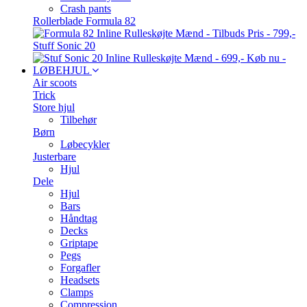
Crash pants
Rollerblade Formula 82
Stuff Sonic 20
LØBEHJUL
Air scoots
Trick
Store hjul
Tilbehør
Børn
Løbecykler
Justerbare
Hjul
Dele
Hjul
Bars
Håndtag
Decks
Griptape
Pegs
Forgafler
Headsets
Clamps
Compression