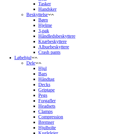
Tasker
Handsker
Beskyttelse
Børn
Hjelme
3-pak
Håndledsbeskyttere
Knæbeskyttere
Albuebeskyttere
Crash pants
Løbehjul
Dele
Hjul
Bars
Håndtag
Decks
Griptape
Pegs
Forgafler
Headsets
Clamps
Compression
Bremser
Hjulbolte
Kuglelejer