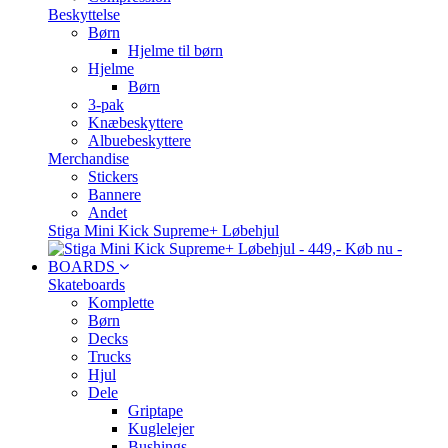
Beskyttelse
Børn
Hjelme til børn
Hjelme
Børn
3-pak
Knæbeskyttere
Albuebeskyttere
Merchandise
Stickers
Bannere
Andet
Stiga Mini Kick Supreme+ Løbehjul
BOARDS
Skateboards
Komplette
Børn
Decks
Trucks
Hjul
Dele
Griptape
Kuglelejer
Bushings