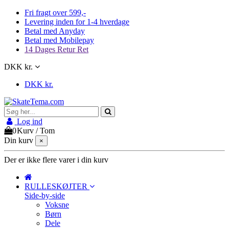
Fri fragt over 599,-
Levering inden for 1-4 hverdage
Betal med Anyday
Betal med Mobilepay
14 Dages Retur Ret
DKK kr.
DKK kr.
Log ind
0
Kurv
/
Tom
Din kurv
×
Der er ikke flere varer i din kurv
RULLESKØJTER
Side-by-side
Voksne
Børn
Dele