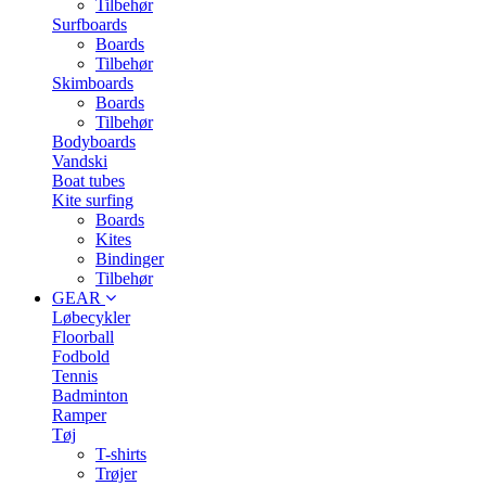
Tilbehør
Surfboards
Boards
Tilbehør
Skimboards
Boards
Tilbehør
Bodyboards
Vandski
Boat tubes
Kite surfing
Boards
Kites
Bindinger
Tilbehør
GEAR
Løbecykler
Floorball
Fodbold
Tennis
Badminton
Ramper
Tøj
T-shirts
Trøjer