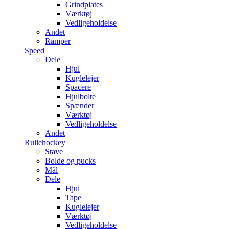
Grindplates
Værktøj
Vedligeholdelse
Andet
Ramper
Speed
Dele
Hjul
Kuglelejer
Spacere
Hjulbolte
Spænder
Værktøj
Vedligeholdelse
Andet
Rullehockey
Stave
Bolde og pucks
Mål
Dele
Hjul
Tape
Kuglelejer
Værktøj
Vedligeholdelse