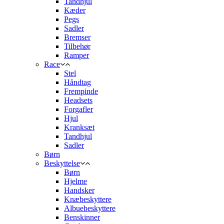
Tandhjul
Kæder
Pegs
Sadler
Bremser
Tilbehør
Ramper
Race
Stel
Håndtag
Frempinde
Headsets
Forgafler
Hjul
Kranksæt
Tandhjul
Sadler
Børn
Beskyttelse
Børn
Hjelme
Handsker
Knæbeskyttere
Albuebeskyttere
Benskinner