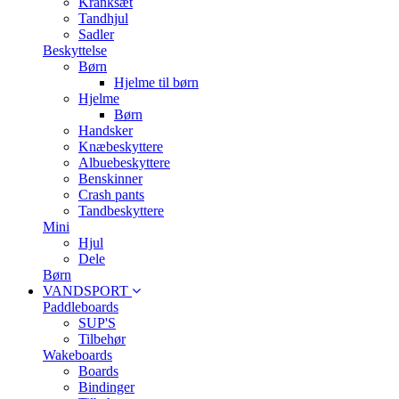
Kranksæt
Tandhjul
Sadler
Beskyttelse
Børn
Hjelme til børn
Hjelme
Børn
Handsker
Knæbeskyttere
Albuebeskyttere
Benskinner
Crash pants
Tandbeskyttere
Mini
Hjul
Dele
Børn
VANDSPORT
Paddleboards
SUP'S
Tilbehør
Wakeboards
Boards
Bindinger