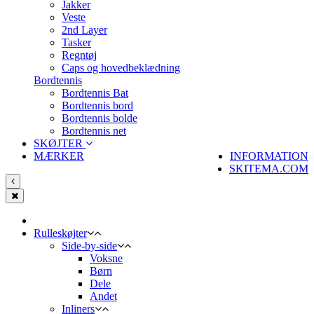
Jakker
Veste
2nd Layer
Tasker
Regntøj
Caps og hovedbeklædning
Bordtennis
Bordtennis Bat
Bordtennis bord
Bordtennis bolde
Bordtennis net
SKØJTER
MÆRKER
INFORMATION
SKITEMA.COM
Rulleskøjter
Side-by-side
Voksne
Børn
Dele
Andet
Inliners