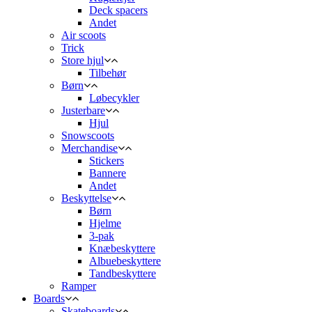
Deck spacers
Andet
Air scoots
Trick
Store hjul
Tilbehør
Børn
Løbecykler
Justerbare
Hjul
Snowscoots
Merchandise
Stickers
Bannere
Andet
Beskyttelse
Børn
Hjelme
3-pak
Knæbeskyttere
Albuebeskyttere
Tandbeskyttere
Ramper
Boards
Skateboards