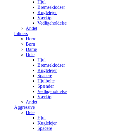
Hjul
Bremseklodser
Kuglelejer
Værktøj
Vedligeholdelse
Andet
Inliners
Herre
Børn
Dame
Dele
Hjul
Bremseklodser
Kuglelejer
Spacere
Hjulbolte
Spænder
Vedligeholdelse
Værktøj
Andet
Aggressive
Dele
Hjul
Kuglelejer
Spacere