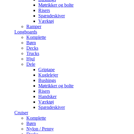
Møtrikker og bolte
Risers
Spændeskiver
Værktøj
Ramper
Longboards
Komplette
Børn
Decks
Trucks
Hjul
Dele
Griptape
Kuglelejer
Bushings
Møtrikker og bolte
Risers
Handsker
Værktøj
Spændeskiver
Cruiser
Komplette
Børn
Nylon / Penny