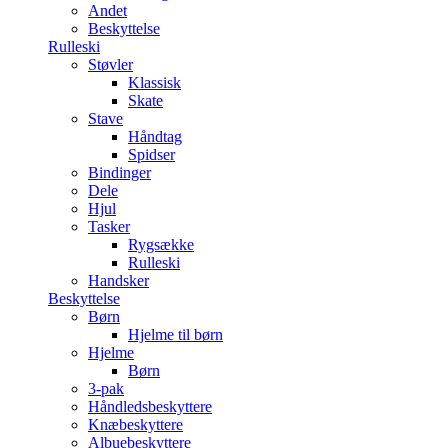
Andet
Beskyttelse
Rulleski
Støvler
Klassisk
Skate
Stave
Håndtag
Spidser
Bindinger
Dele
Hjul
Tasker
Rygsække
Rulleski
Handsker
Beskyttelse
Børn
Hjelme til børn
Hjelme
Børn
3-pak
Håndledsbeskyttere
Knæbeskyttere
Albuebeskyttere