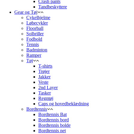
Crash pants
Tandbeskyttere
Gear og Tøj
Cykelhjelme
Løbecykler
Floorball
Solbriller
Fodbold
Tennis
Badminton
Ramper
Tøj
T-shirts
Trøjer
Jakker
Veste
2nd Layer
Tasker
Regntøj
Caps og hovedbeklædning
Bordtennis
Bordtennis Bat
Bordtennis bord
Bordtennis bolde
Bordtennis net