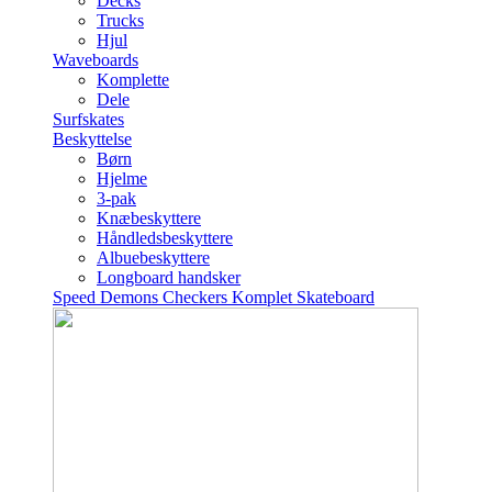
Decks
Trucks
Hjul
Waveboards
Komplette
Dele
Surfskates
Beskyttelse
Børn
Hjelme
3-pak
Knæbeskyttere
Håndledsbeskyttere
Albuebeskyttere
Longboard handsker
Speed Demons Checkers Komplet Skateboard