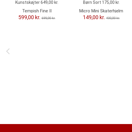
Tempish Fine II
Micro Mini Skaterhjelm
Kunstskøjter
Børn Sort - 2. Sortering
599,00 kr.
149,00 kr.
699,00 kr.
400,00 kr.