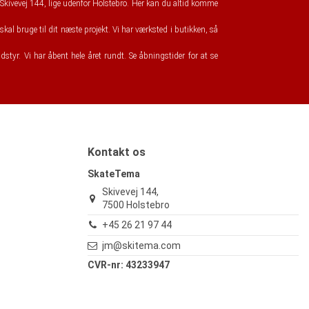
Skivevej 144, lige udenfor Holstebro. Her kan du altid komme
kal bruge til dit næste projekt. Vi har værksted i butikken, så
udstyr. Vi har åbent hele året rundt. Se åbningstider for at se
Kontakt os
SkateTema
Skivevej 144,
7500 Holstebro
+45 26 21 97 44
jm@skitema.com
CVR-nr: 43233947