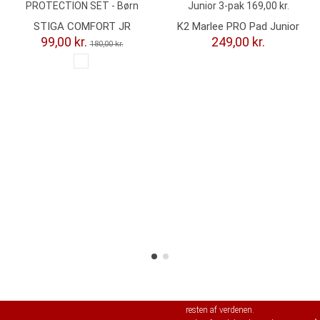
STIGA COMFORT JR
K2 Marlee PRO Pad Junior
PROTECTION SET - Børn
3-Pak Beskyttelsessæt
99,00 kr.
249,00 kr.
180,00 kr.
Børn
SkateTema.com
– er en udvidelse 
resten af verdenen.