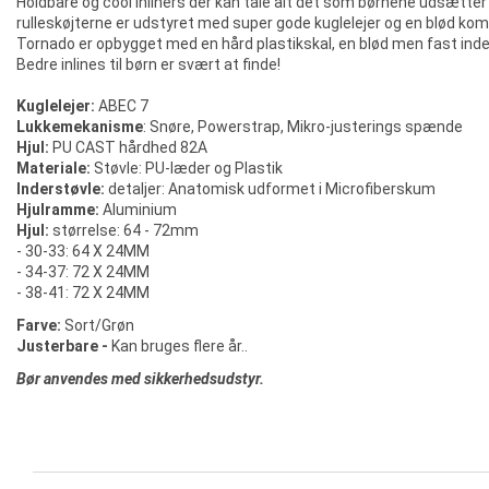
Holdbare og cool inliners der kan tåle alt det som børnene udsætter
rulleskøjterne er udstyret med super gode kuglelejer og en blød kom
Tornado er opbygget med en hård plastikskal, en blød men fast inder
Bedre inlines til børn er svært at finde!
Kuglelejer:
ABEC 7
Lukkemekanisme
: Snøre, Powerstrap, Mikro-justerings spænde
Hjul:
PU CAST hårdhed 82A
Materiale:
Støvle: PU-læder og Plastik
Inderstøvle:
detaljer: Anatomisk udformet i Microfiberskum
Hjulramme:
Aluminium
Hjul:
størrelse: 64 - 72mm
- 30-33: 64 X 24MM
- 34-37: 72 X 24MM
- 38-41: 72 X 24MM
Farve:
Sort/Grøn
Justerbare -
Kan bruges flere år..
Bør anvendes med sikkerhedsudstyr.