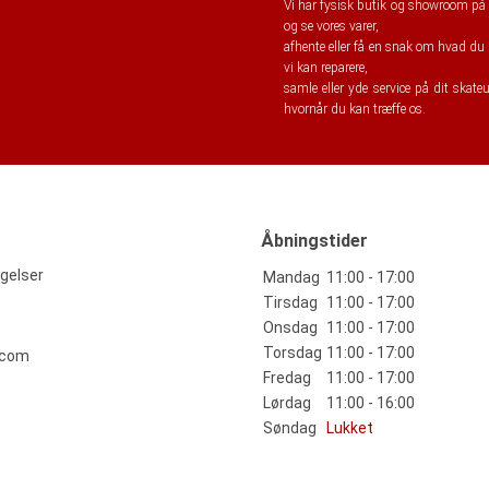
Vi har fysisk butik og showroom på 
og se vores varer,
afhente eller få en snak om hvad du s
vi kan reparere,
samle eller yde service på dit skate
hvornår du kan træffe os.
Åbningstider
gelser
Mandag
11:00 - 17:00
Tirsdag
11:00 - 17:00
Onsdag
11:00 - 17:00
Torsdag
11:00 - 17:00
.com
Fredag
11:00 - 17:00
Lørdag
11:00 - 16:00
Søndag
Lukket