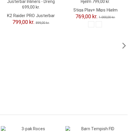
Stiga Play+ Mips Hjelm
K2 Raider PRO Justerbar
769,00 kr.
1.000,00 kr.
Inline Rulleskøjter
799,00 kr.
899,00 kr.
-30,00 kr.