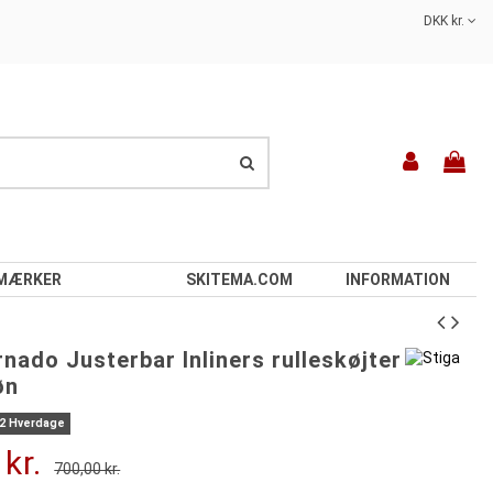
DKK kr.
MÆRKER
SKITEMA.COM
INFORMATION
nado Justerbar Inliners rulleskøjter
øn
-2 Hverdage
 kr.
700,00 kr.
-321,00 kr.