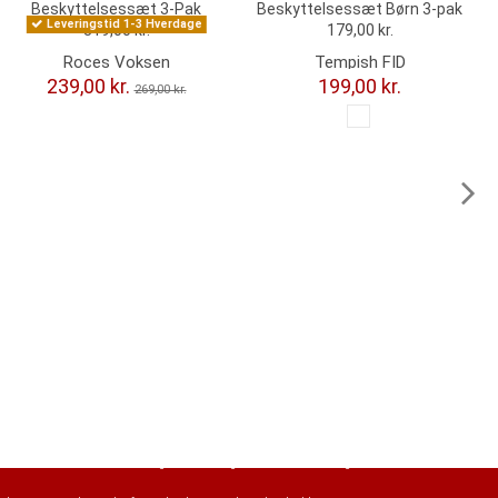
Leveringstid 1-3 Hverdage
Roces Voksen
Tempish FID
Beskyttelsessæt 3-Pak
Beskyttelsessæt Børn 3-
239,00 kr.
199,00 kr.
269,00 kr.
pak
af
Skitema.com
, som i mange år har solgt ski til Danmark og