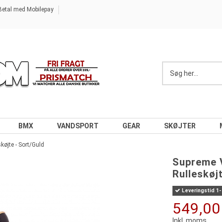
Betal med Mobilepay
BMX
VANDSPORT
GEAR
SKØJTER
køjte - Sort/Guld
Supreme V
Rulleskøj
Leveringstid 1
549,00
Inkl. moms