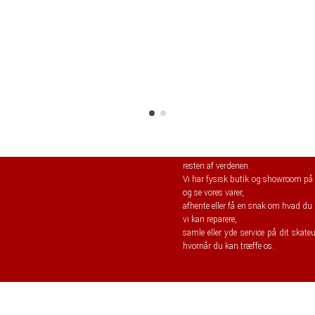
SkateTema.com
– er en udvidelse 
resten af verdenen.
Vi har fysisk butik og showroom på 
og se vores varer,
afhente eller få en snak om hvad du s
vi kan reparere,
samle eller yde service på dit skate
hvornår du kan træffe os.