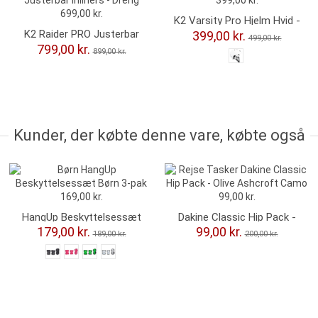
K2 Varsity Pro Hjelm Hvid -
White Blanc
K2 Raider PRO Justerbar
399,00 kr.
499,00 kr.
Inline Rulleskøjter
799,00 kr.
899,00 kr.
Kunder, der købte denne vare, købte også
-10,00 kr.
-101,00 kr.
HangUp Beskyttelsessæt
Dakine Classic Hip Pack -
Børn 3-pak
Olive Ashcroft Camo
179,00 kr.
99,00 kr.
189,00 kr.
200,00 kr.