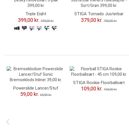
Triple Eight
STIGA Tornado Justerbar
Beskyttelsessæt 3-pak
Inliners rulleskøjter -
399,00 kr.
379,00 kr.
439,00 kr.
700,00 kr.
Sort/Grøn
-10,00 kr.
-41,00 kr.
STIGA Rookie Floorballsæt
- 45 cm
Powerslide Lancer/Stuf
109,00 kr.
150,00 kr.
Sonic Bremseklods 2.1
59,00 kr.
69,00 kr.