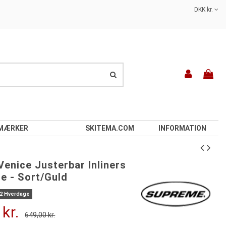
DKK kr.
MÆRKER
SKITEMA.COM
INFORMATION
enice Justerbar Inliners
te - Sort/Guld
-2 Hverdage
 kr.
649,00 kr.
-100,00 kr.