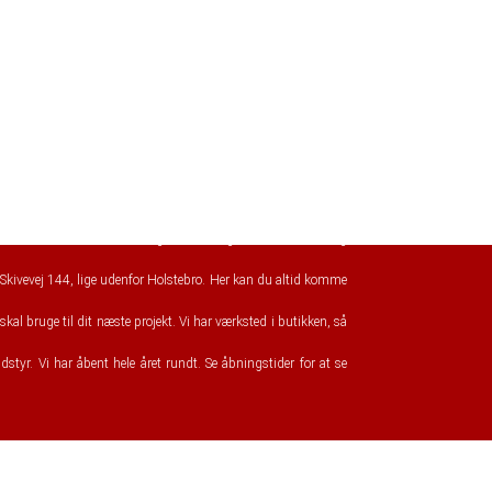
af
Skitema.com
, som i mange år har solgt ski til Danmark og
Skivevej 144, lige udenfor Holstebro. Her kan du altid komme
kal bruge til dit næste projekt. Vi har værksted i butikken, så
udstyr. Vi har åbent hele året rundt. Se åbningstider for at se