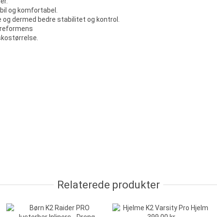
er.
bil og komfortabel.
og dermed bedre stabilitet og kontrol.
 preformens
 skostørrelse.
Relaterede produkter
-100,00 kr.
-100,00 kr.