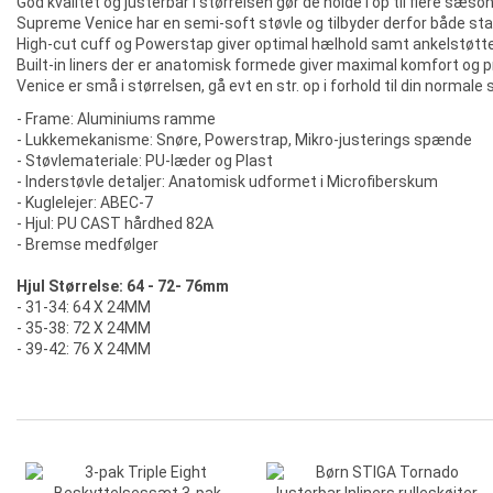
God kvalitet og justerbar i størrelsen gør de holde i op til flere sæson
Supreme Venice har en semi-soft støvle og tilbyder derfor både sta
High-cut cuff og Powerstap giver optimal hælhold samt ankelstøtte 
Built-in liners der er anatomisk formede giver maximal komfort og
Venice er små i størrelsen, gå evt en str. op i forhold til din normale
- Frame: Aluminiums ramme
- Lukkemekanisme: Snøre, Powerstrap, Mikro-justerings spænde
- Støvlemateriale: PU-læder og Plast
- Inderstøvle detaljer: Anatomisk udformet i Microfiberskum
- Kuglelejer: ABEC-7
- Hjul: PU CAST hårdhed 82A
- Bremse medfølger
Hjul Størrelse: 64 - 72- 76mm
- 31-34: 64 X 24MM
- 35-38: 72 X 24MM
- 39-42: 76 X 24MM
-40,00 kr.
-321,00 kr.