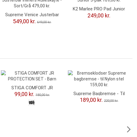
K2 Marlee PRO Pad Junior
3-Pak Beskyttelsessæt
Supreme Venice Justerbar
249,00 kr.
Børn
Inliners Rulleskøjte -
549,00 kr.
649,00 kr.
Sort/Grå
-81,00 kr.
-31,00 kr.
STIGA COMFORT JR
PROTECTION SET - Børn
Supreme Bagbremse - Til
99,00 kr.
180,00 kr.
Nylon Stel
189,00 kr.
220,00 kr.