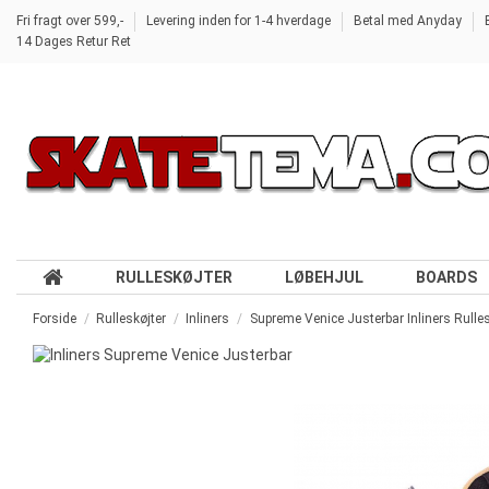
Fri fragt over 599,-
Levering inden for 1-4 hverdage
Betal med Anyday
14 Dages Retur Ret
RULLESKØJTER
LØBEHJUL
BOARDS
Forside
Rulleskøjter
Inliners
Supreme Venice Justerbar Inliners Rulles
-100,00 kr.