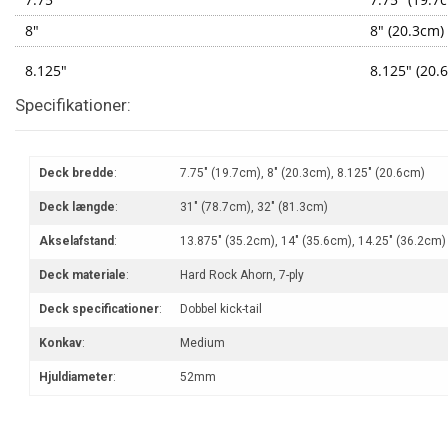
8"
8" (20.3cm)
8.125"
8.125" (20.
Specifikationer:
Deck bredde
:
7.75" (19.7cm), 8" (20.3cm), 8.125" (20.6cm)
Deck længde
:
31" (78.7cm), 32" (81.3cm)
Akselafstand
:
13.875" (35.2cm), 14" (35.6cm), 14.25" (36.2cm)
Deck materiale
:
Hard Rock Ahorn, 7-ply
Deck specificationer
:
Dobbel kick-tail
Konkav
:
Medium
Hjuldiameter
:
52mm