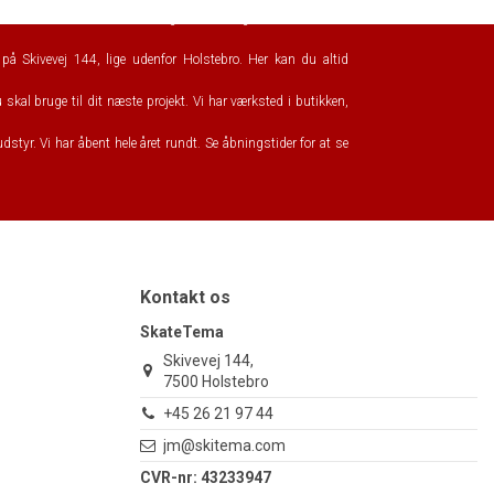
 af
Skitema.com
, som i mange år har solgt ski til Danmark
å Skivevej 144, lige udenfor Holstebro. Her kan du altid
skal bruge til dit næste projekt. Vi har værksted i butikken,
udstyr. Vi har åbent hele året rundt. Se åbningstider for at se
Kontakt os
SkateTema
Skivevej 144,
7500 Holstebro
+45 26 21 97 44
jm@skitema.com
CVR-nr: 43233947