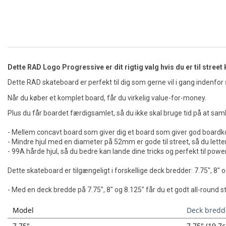
Dette RAD Logo Progressive er dit rigtig valg hvis du er til street 
Dette RAD skateboard er perfekt til dig som gerne vil i gang indenfor
Når du køber et komplet board, får du virkelig value-for-money.
Plus du får boardet færdigsamlet, så du ikke skal bruge tid på at saml
- Mellem concavt board som giver dig et board som giver god board
- Mindre hjul med en diameter på 52mm er gode til street, så du lett
- 99A hårde hjul, så du bedre kan lande dine tricks og perfekt til powe
Dette skateboard er tilgængeligt i forskellige deck bredder: 7.75", 8" 
- Med en deck bredde på 7.75", 8" og 8.125" får du et godt all-round s
Model
Deck bredd
7.75"
7.75" (19.7