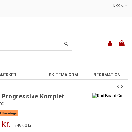
DKK kr.
MÆRKER
SKITEMA.COM
INFORMATION
 Progressive Komplet
rd
-3 Hverdage
 kr.
549,00 kr.
-50,00 kr.