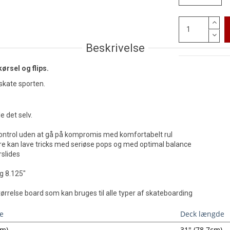
Beskrivelse
kørsel og flips.
 skate sporten.
e det selv.
kontrol uden at gå på kompromis med komfortabelt rul
ere kan lave tricks med seriøse pops og med optimal balance
rslides
og 8.125"
tørrelse board som kan bruges til alle typer af skateboarding
e
Deck længde
cm)
31" (78.7cm)