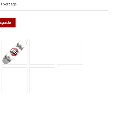
3 Hverdage
esguide
o S Navy
Rad Logo S Hvid
Rad Logo S Sort
Rad Logo S Wallpaper
o S Galaxy Pizza
Rad Logo S Stay Wild
Rad Logo S Holographic