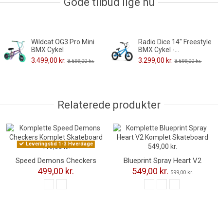
Gode tilbud lige nu
Wildcat OG3 Pro Mini
Radio Dice 14" Freestyle
BMX Cykel
BMX Cykel -...
3.499,00 kr.
3.299,00 kr.
3.599,00 kr.
3.599,00 kr.
Relaterede produkter
-50,00 kr.
Leveringstid 1-3 Hverdage
Speed Demons Checkers
Blueprint Spray Heart V2
Komplet Skateboard
Komplet Skateboard
499,00 kr.
549,00 kr.
599,00 kr.