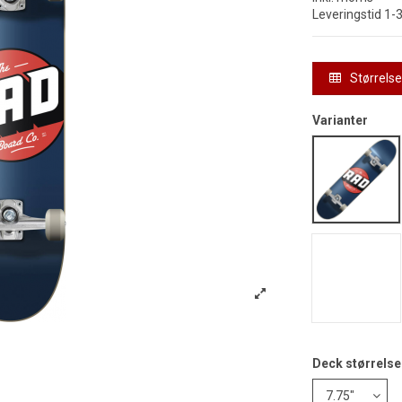
Leveringstid 1-
Størrels
Varianter
Rad Log
Rad Log
Deck størrelse