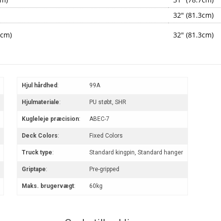
32" (81.3cm)
6cm)
32" (81.3cm)
Hjul hårdhed
:
99A
Hjulmateriale
:
PU støbt, SHR
Kugleleje præcision
:
ABEC-7
Deck Colors
:
Fixed Colors
Truck type
:
Standard kingpin, Standard hanger
Griptape
:
Pre-gripped
Maks. brugervægt
:
60kg