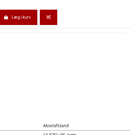
Læg i kurv
Akselafstand
13.875" (35.2cm)