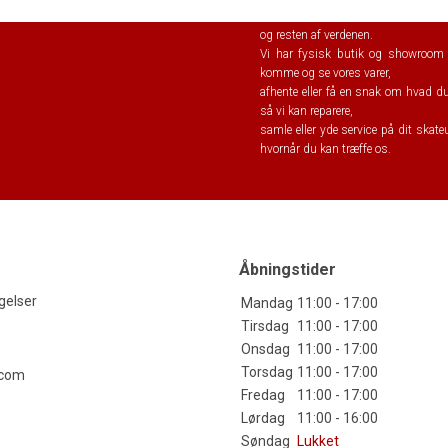
SkateTema.com
– er en udvidelse
og resten af verdenen.
Vi har fysisk butik og showroom p
komme og se vores varer,
afhente eller få en snak om hvad du 
så vi kan reparere,
samle eller yde service på dit skate
hvornår du kan træffe os.
Åbningstider
gelser
Mandag
11:00 - 17:00
Tirsdag
11:00 - 17:00
Onsdag
11:00 - 17:00
Torsdag
11:00 - 17:00
.com
Fredag
11:00 - 17:00
Lørdag
11:00 - 16:00
Søndag
Lukket